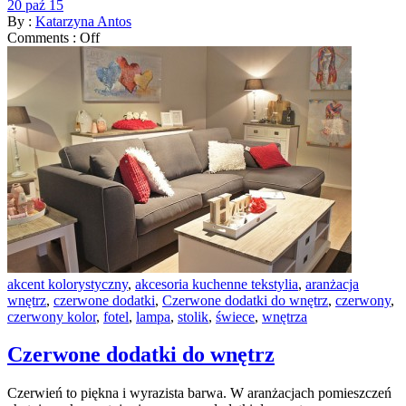
20 paź 15
By :
Katarzyna Antos
Comments :
Off
akcent kolorystyczny
,
akcesoria kuchenne tekstylia
,
aranżacja
wnętrz
,
czerwone dodatki
,
Czerwone dodatki do wnętrz
,
czerwony
,
czerwony kolor
,
fotel
,
lampa
,
stolik
,
świece
,
wnętrza
Czerwone dodatki do wnętrz
Czerwień to piękna i wyrazista barwa. W aranżacjach pomieszczeń