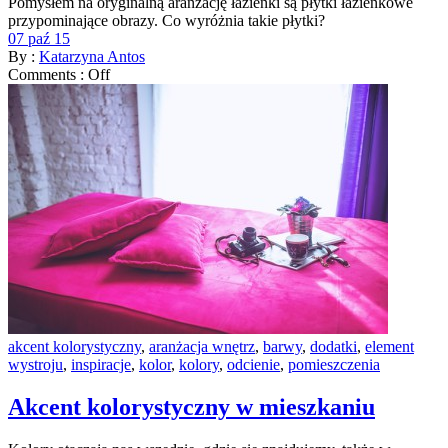
Pomysłem na oryginalną aranżację łazienki są płytki łazienkowe
przypominające obrazy. Co wyróżnia takie płytki?
07 paź 15
By :
Katarzyna Antos
Comments :
Off
akcent kolorystyczny
,
aranżacja wnętrz
,
barwy
,
dodatki
,
element
wystroju
,
inspiracje
,
kolor
,
kolory
,
odcienie
,
pomieszczenia
Akcent kolorystyczny w mieszkaniu