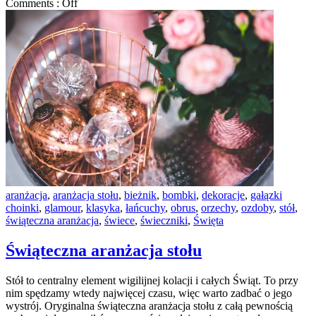
Comments :
Off
aranżacja
,
aranżacja stołu
,
bieżnik
,
bombki
,
dekoracje
,
gałązki
choinki
,
glamour
,
klasyka
,
łańcuchy
,
obrus
,
orzechy
,
ozdoby
,
stół
,
świąteczna aranżacja
,
świece
,
świeczniki
,
Święta
Świąteczna aranżacja stołu
Stół to centralny element wigilijnej kolacji i całych Świąt. To przy
nim spędzamy wtedy najwięcej czasu, więc warto zadbać o jego
wystrój. Oryginalna świąteczna aranżacja stołu z całą pewnością