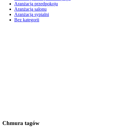
Aranżacja przedpokoju
Aranżacja salonu
Aranżacja sypialni
Bez kategorii
Chmura tagów