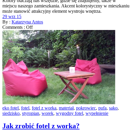
Kolory otaczają nas wszędzie, gdzie się znajdujemy, także w
miejscu naszego zamieszkania. Akcent kolorystyczny w mieszkaniu
może stanowić atrakcyjny element wystroju wnętrza.
29 wrz 15
By :
Katarzyna Antos
Comments :
Off
eko fotel
,
fotel
,
fotel z worka
,
materiał
,
pokrowiec
,
pufa
,
sako
,
siedzisko
,
styropian
,
worek
,
wygodny fotel
,
wypełnienie
Jak zrobić fotel z worka?