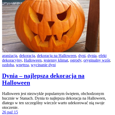
aranżacja
,
dekoracja
,
dekoracja na Halloween
,
dyni
,
dynia
,
efekt
dekoracyjny
,
Halloween
,
jesienny klimat
,
ogrody
,
oryginalny wzór
,
ozdoba
,
wnętrza
,
wycinanie dyni
Dynia – najlepsza dekoracja na
Halloween
Halloween jest niezwykle popularnym świętem, obchodzonym
hucznie w Stanach. Dynia to najlepsza dekoracja na Halloween,
dlatego w ten szczególny wieczór warto udekorować nią swoje
otoczenie.
26 paź 15