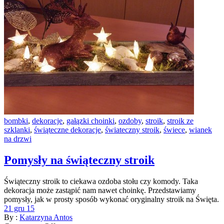
bombki
,
dekoracje
,
gałązki choinki
,
ozdoby
,
stroik
,
stroik ze
szklanki
,
świąteczne dekoracje
,
świateczny stroik
,
świece
,
wianek
na drzwi
Pomysły na świąteczny stroik
Świąteczny stroik to ciekawa ozdoba stołu czy komody. Taka
dekoracja może zastąpić nam nawet choinkę. Przedstawiamy
pomysły, jak w prosty sposób wykonać oryginalny stroik na Święta.
21 gru 15
By :
Katarzyna Antos