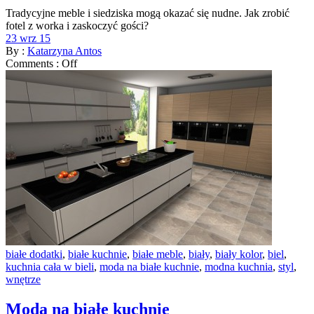
Tradycyjne meble i siedziska mogą okazać się nudne. Jak zrobić
fotel z worka i zaskoczyć gości?
23 wrz 15
By :
Katarzyna Antos
Comments :
Off
białe dodatki
,
białe kuchnie
,
białe meble
,
biały
,
biały kolor
,
biel
,
kuchnia cała w bieli
,
moda na białe kuchnie
,
modna kuchnia
,
styl
,
wnętrze
Moda na białe kuchnie