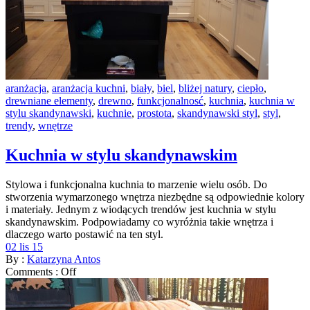
aranżacja
,
aranżacja kuchni
,
biały
,
biel
,
bliżej natury
,
ciepło
,
drewniane elementy
,
drewno
,
funkcjonalnosć
,
kuchnia
,
kuchnia w
stylu skandynawski
,
kuchnie
,
prostota
,
skandynawski styl
,
styl
,
trendy
,
wnętrze
Kuchnia w stylu skandynawskim
Stylowa i funkcjonalna kuchnia to marzenie wielu osób. Do
stworzenia wymarzonego wnętrza niezbędne są odpowiednie kolory
i materiały. Jednym z wiodących trendów jest kuchnia w stylu
skandynawskim. Podpowiadamy co wyróżnia takie wnętrza i
dlaczego warto postawić na ten styl.
02 lis 15
By :
Katarzyna Antos
Comments :
Off