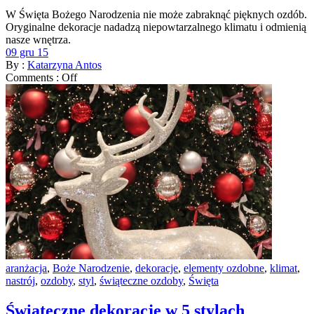
W Święta Bożego Narodzenia nie może zabraknąć pięknych ozdób.
Oryginalne dekoracje nadadzą niepowtarzalnego klimatu i odmienią
nasze wnętrza.
09 gru 15
By :
Katarzyna Antos
Comments :
Off
aranżacja
,
Boże Narodzenie
,
dekoracje
,
elementy ozdobne
,
klimat
,
nastrój
,
ozdoby
,
styl
,
świąteczne ozdoby
,
Święta
Świąteczne dekoracje w 5 stylach