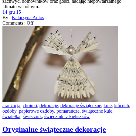
zachwyci domowników oraz gości, nadając niepowtarzalnego
klimatu wspólnym...
14 gru 15
By :
Katarzyna Antos
Comments :
Off
aranżacja
,
choinki
,
dekoracje
,
dekoracje świąteczne
,
kule
,
łańcuch
,
ozdoby
,
papierowe ozdoby
,
pomarańcze
,
świąteczne kule
,
światełka
,
świecznik
,
świeczniki z kieliszków
Oryginalne świąteczne dekoracje