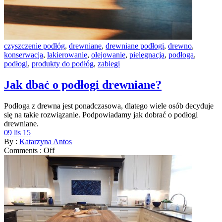
czyszczenie podłóg
,
drewniane
,
drewniane podłogi
,
drewno
,
konserwacja
,
lakierowanie
,
olejowanie
,
pielęgnacja
,
podłoga
,
podłogi
,
produkty do podłóg
,
zabiegi
Jak dbać o podłogi drewniane?
Podłoga z drewna jest ponadczasowa, dlatego wiele osób decyduje
się na takie rozwiązanie. Podpowiadamy jak dobrać o podłogi
drewniane.
09 lis 15
By :
Katarzyna Antos
Comments :
Off