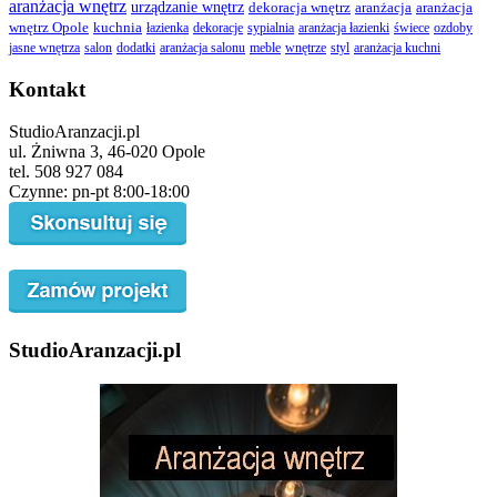
aranżacja wnętrz
urządzanie wnętrz
dekoracja wnętrz
aranżacja
aranżacja
wnętrz Opole
kuchnia
łazienka
dekoracje
sypialnia
aranżacja łazienki
świece
ozdoby
jasne wnętrza
salon
dodatki
aranżacja salonu
meble
wnętrze
styl
aranżacja kuchni
Kontakt
StudioAranzacji.pl
ul. Żniwna 3, 46-020 Opole
tel. 508 927 084
Czynne: pn-pt 8:00-18:00
StudioAranzacji.pl