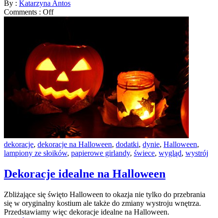
By :
Katarzyna Antos
Comments :
Off
dekoracje
,
dekoracje na Halloween
,
dodatki
,
dynie
,
Halloween
,
lampiony ze słoików
,
papierowe girlandy
,
świece
,
wygląd
,
wystrój
Dekoracje idealne na Halloween
Zbliżające się święto Halloween to okazja nie tylko do przebrania
się w oryginalny kostium ale także do zmiany wystroju wnętrza.
Przedstawiamy więc dekoracje idealne na Halloween.