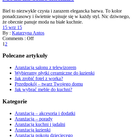
Biel to niezwykle czysta i zarazem elegancka barwa. To kolor
ponadczasowy i świetnie wpisuje się w każdy styl. Nic dziwnego,
że obecnie panuje moda na białe kuchnie.
15 wrz 15
By :
Katarzyna Antos
Comments :
Off
1
2
Polecane artykuły
Aranżacja salonu z telewizorem
Wybieramy płytki ceramiczne do łazienki
Jak zrobić fotel z worka?
Przedpokój – twarz Twojego domu
Jak wybrać meble do kuchni?
Kategorie
Aranżacja – akcesoria i dodatki
Aranżacja – porady
Aranżacja kuchni i jadalni
Aranżacja łazienki
Aranżacja pokoju dziecięcego