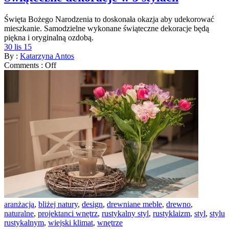
Święta Bożego Narodzenia to doskonała okazja aby udekorować
mieszkanie. Samodzielne wykonane świąteczne dekoracje będą
piękna i oryginalną ozdobą.
30 lis 15
By :
Katarzyna Antos
Comments :
Off
aranżacja
,
bliżej natury
,
design
,
drewniane meble
,
drewno
,
naturalne
,
projektanci wnętrz
,
rustykalny styl
,
rustyklaizm
,
styl
,
stylu
rustykalnym
,
wiejski klimat
,
wnętrze