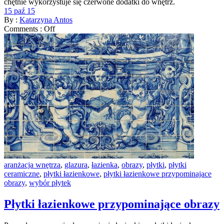
chętnie wykorzystuje się czerwone dodatki do wnętrz.
15 paź 15
By :
Katarzyna Antos
Comments :
Off
aranżacja wnętrza
,
glazura
,
łazienka
,
obrazy
,
płytki
,
płytki
ceramiczne
,
płytki łazienkowe
,
płytki łazienkowe przypominajace
obrazy
,
wybór płytek
Płytki łazienkowe przypominające obrazy