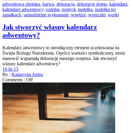
adwentowa choinka
,
barwa
,
dekoracja
,
dekorację domu
,
kalendarz
,
kalendarz adwentowy
,
ozdoba
,
pomysł
,
pudełka
,
pudełka po
zapałkach
,
samodzielne wykonanie
,
wnętrze
,
woreczki
,
worki
Jak stworzyć własny kalendarz
adwentowy?
Kalendarz adwentowy to nieodłączny element oczekiwania na
Święta Bożego Narodzenia. Oprócz wartości symbolicznej, może
stanowić wspaniałą dekorację naszego wnętrza. Jak stworzyć
własny kalendarz adwentowy?
16 lis 15
By :
Katarzyna Antos
Comments :
Off