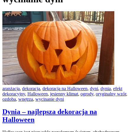
aranżacja
,
dekoracja
,
dekoracja na Halloween
,
dyni
,
dynia
,
efekt
dekoracyjny
,
Halloween
,
jesienny klimat
,
ogrody
,
oryginalny wzór
,
ozdoba
,
wnętrza
,
wycinanie dyni
Dynia – najlepsza dekoracja na
Halloween