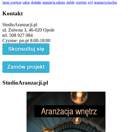
jasne wnętrza
salon
dodatki
aranżacja salonu
meble
wnętrze
styl
aranżacja kuchni
Kontakt
StudioAranzacji.pl
ul. Żniwna 3, 46-020 Opole
tel. 508 927 084
Czynne: pn-pt 8:00-18:00
StudioAranzacji.pl