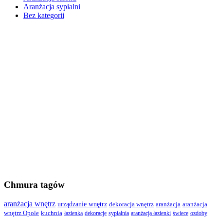
Aranżacja sypialni
Bez kategorii
Chmura tagów
aranżacja wnętrz
urządzanie wnętrz
dekoracja wnętrz
aranżacja
aranżacja
wnętrz Opole
kuchnia
łazienka
dekoracje
sypialnia
aranżacja łazienki
świece
ozdoby