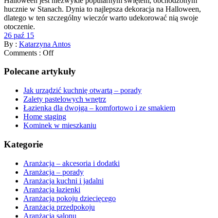
Halloween jest niezwykle popularnym świętem, obchodzonym
hucznie w Stanach. Dynia to najlepsza dekoracja na Halloween,
dlatego w ten szczególny wieczór warto udekorować nią swoje
otoczenie.
26 paź 15
By :
Katarzyna Antos
Comments :
Off
Polecane artykuły
Jak urządzić kuchnię otwartą – porady
Zalety pastelowych wnętrz
Łazienka dla dwojga – komfortowo i ze smakiem
Home staging
Kominek w mieszkaniu
Kategorie
Aranżacja – akcesoria i dodatki
Aranżacja – porady
Aranżacja kuchni i jadalni
Aranżacja łazienki
Aranżacja pokoju dziecięcego
Aranżacja przedpokoju
Aranżacja salonu