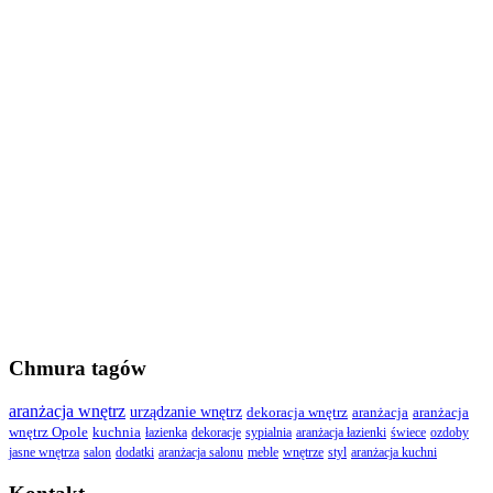
Chmura tagów
aranżacja wnętrz
urządzanie wnętrz
dekoracja wnętrz
aranżacja
aranżacja
wnętrz Opole
kuchnia
łazienka
dekoracje
sypialnia
aranżacja łazienki
świece
ozdoby
jasne wnętrza
salon
dodatki
aranżacja salonu
meble
wnętrze
styl
aranżacja kuchni