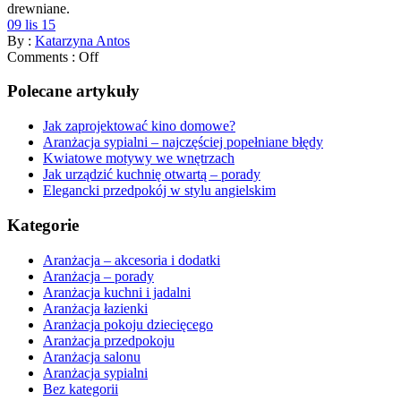
drewniane.
09 lis 15
By :
Katarzyna Antos
Comments :
Off
Polecane artykuły
Jak zaprojektować kino domowe?
Aranżacja sypialni – najczęściej popełniane błędy
Kwiatowe motywy we wnętrzach
Jak urządzić kuchnię otwartą – porady
Elegancki przedpokój w stylu angielskim
Kategorie
Aranżacja – akcesoria i dodatki
Aranżacja – porady
Aranżacja kuchni i jadalni
Aranżacja łazienki
Aranżacja pokoju dziecięcego
Aranżacja przedpokoju
Aranżacja salonu
Aranżacja sypialni
Bez kategorii