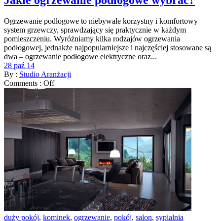
Jakie ogrzewanie podłogowe wybrać?
Ogrzewanie podłogowe to niebywale korzystny i komfortowy
system grzewczy, sprawdzający się praktycznie w każdym
pomieszczeniu. Wyróżniamy kilka rodzajów ogrzewania
podłogowej, jednakże najpopularniejsze i najczęściej stosowane są
dwa – ogrzewanie podłogowe elektryczne oraz...
28 paź 14
By :
Studio Aranżacji
Comments :
Off
duży pokój
,
kominek
,
ogrzewanie
,
pokój
,
salon
,
sypialnia