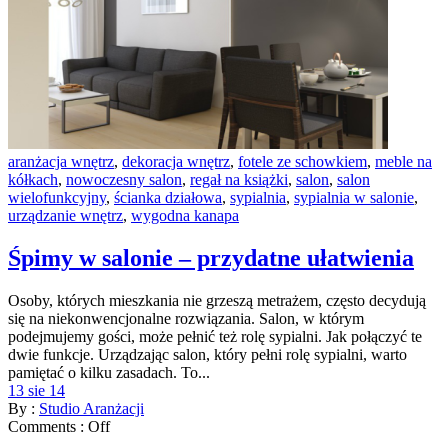
aranżacja wnętrz
,
dekoracja wnętrz
,
fotele ze schowkiem
,
meble na
kółkach
,
nowoczesny salon
,
regał na książki
,
salon
,
salon
wielofunkcyjny
,
ścianka działowa
,
sypialnia
,
sypialnia w salonie
,
urządzanie wnętrz
,
wygodna kanapa
Śpimy w salonie – przydatne ułatwienia
Osoby, których mieszkania nie grzeszą metrażem, często decydują
się na niekonwencjonalne rozwiązania. Salon, w którym
podejmujemy gości, może pełnić też rolę sypialni. Jak połączyć te
dwie funkcje. Urządzając salon, który pełni rolę sypialni, warto
pamiętać o kilku zasadach. To...
13 sie 14
By :
Studio Aranżacji
Comments :
Off