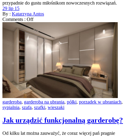
przypadnie do gustu miłośnikom nowoczesnych rozwiązań.
29 lip 15
By :
Katarzyna Antos
Comments :
Off
garderoba
,
garderoba na ubrania
,
półki
,
porzadek w ubraniach
,
sypialnia
,
szafa
,
szafki
,
wieszaki
Jak urządzić funkcjonalną garderobę?
Od kilku lat można zauważyć, że coraz więcej pań pragnie