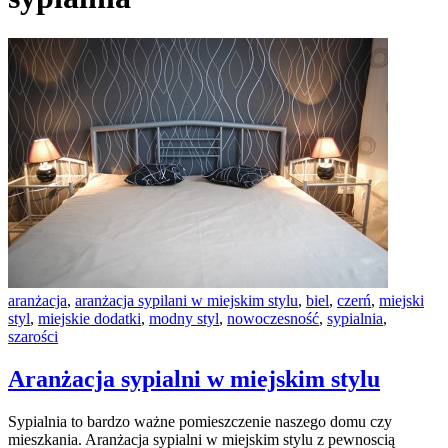
aranżacja
,
aranżacja sypilani w miejskim stylu
,
biel
,
czerń
,
miejski
styl
,
miejskie dodatki
,
modny styl
,
nowoczesność
,
sypialnia
,
szarości
Aranżacja sypialni w miejskim stylu
Sypialnia to bardzo ważne pomieszczenie naszego domu czy
mieszkania. Aranżacja sypialni w miejskim stylu z pewnoscią