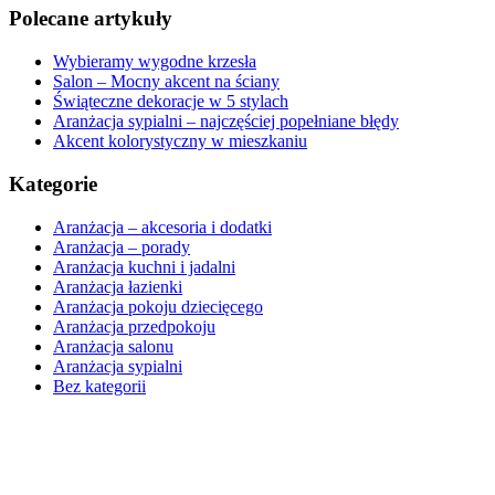
Polecane artykuły
Wybieramy wygodne krzesła
Salon – Mocny akcent na ściany
Świąteczne dekoracje w 5 stylach
Aranżacja sypialni – najczęściej popełniane błędy
Akcent kolorystyczny w mieszkaniu
Kategorie
Aranżacja – akcesoria i dodatki
Aranżacja – porady
Aranżacja kuchni i jadalni
Aranżacja łazienki
Aranżacja pokoju dziecięcego
Aranżacja przedpokoju
Aranżacja salonu
Aranżacja sypialni
Bez kategorii