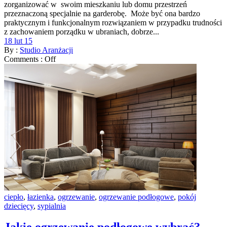
zorganizować w swoim mieszkaniu lub domu przestrzeń
przeznaczoną specjalnie na garderobę. Może być ona bardzo
praktycznym i funkcjonalnym rozwiązaniem w przypadku trudności
z zachowaniem porządku w ubraniach, dobrze...
18 lut 15
By :
Studio Aranżacji
Comments :
Off
ciepło
,
łazienka
,
ogrzewanie
,
ogrzewanie podłogowe
,
pokój
dziecięcy
,
sypialnia