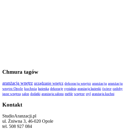
Chmura tagów
aranżacja wnętrz
urządzanie wnętrz
dekoracja wnętrz
aranżacja
aranżacja
wnętrz Opole
kuchnia
łazienka
dekoracje
sypialnia
aranżacja łazienki
świece
ozdoby
jasne wnętrza
salon
dodatki
aranżacja salonu
meble
wnętrze
styl
aranżacja kuchni
Kontakt
StudioAranzacji.pl
ul. Żniwna 3, 46-020 Opole
tel. 508 927 084