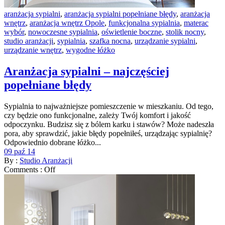
aranżacja sypialni
,
aranżacja sypialni popełniane błędy
,
aranżacja
wnętrz
,
aranżacja wnętrz Opole
,
funkcjonalna sypialnia
,
materac
wybór
,
nowoczesne sypialnia
,
oświetlenie boczne
,
stolik nocny
,
studio aranżacji
,
sypialnia
,
szafka nocna
,
urządzanie sypialni
,
urządzanie wnętrz
,
wygodne łóżko
Aranżacja sypialni – najczęściej
popełniane błędy
Sypialnia to najważniejsze pomieszczenie w mieszkaniu. Od tego,
czy będzie ono funkcjonalne, zależy Twój komfort i jakość
odpoczynku. Budzisz się z bólem karku i stawów? Może nadeszła
pora, aby sprawdzić, jakie błędy popełniłeś, urządzając sypialnię?
Odpowiednio dobrane łóżko...
09 paź 14
By :
Studio Aranżacji
Comments :
Off