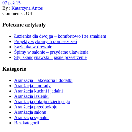
07 paź 15
By :
Katarzyna Antos
Comments :
Off
Polecane artykuły
Łazienka dla dwojga – komfortowo i ze smakiem
Projekty wybranych pomieszczeń
Łazienka w drewnie
Śpimy w salonie – przydatne ułatwienia
Styl skandynawski – jasne przestrzenie
Kategorie
Aranżacja – akcesoria i dodatki
Aranżacja – porady
Aranżacja kuchni i jadalni
Aranżacja łazienki
Aranżacja pokoju dziecięcego
Aranżacja przedpokoju
Aranżacja salonu
Aranżacja sypialni
Bez kategorii