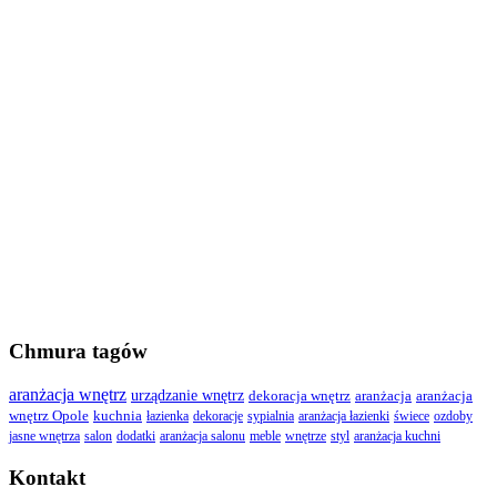
Chmura tagów
aranżacja wnętrz
urządzanie wnętrz
dekoracja wnętrz
aranżacja
aranżacja
wnętrz Opole
kuchnia
łazienka
dekoracje
sypialnia
aranżacja łazienki
świece
ozdoby
jasne wnętrza
salon
dodatki
aranżacja salonu
meble
wnętrze
styl
aranżacja kuchni
Kontakt