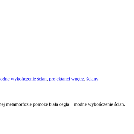
odne wykończenie ścian
,
projektanci wnętrz
,
ściany
nej metamorfozie pomoże biała cegła – modne wykończenie ścian.