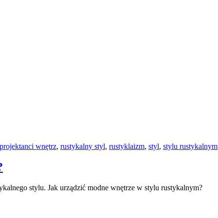
projektanci wnętrz
,
rustykalny styl
,
rustyklaizm
,
styl
,
stylu rustykalnym
?
tykalnego stylu. Jak urządzić modne wnętrze w stylu rustykalnym?