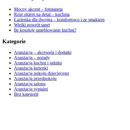
Mocny akcent – fototapeta
Rzut okiem na detal – kuchnia
Łazienka dla dwojga – komfortowo i ze smakiem
Wielki powrót tapet
Ile kosztuje umeblowanie kuchni?
Kategorie
Aranżacja – akcesoria i dodatki
Aranżacja – porady
Aranżacja kuchni i jadalni
Aranżacja łazienki
Aranżacja pokoju dziecięcego
Aranżacja przedpokoju
Aranżacja salonu
Aranżacja sypialni
Bez kategorii