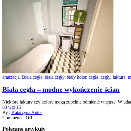
aranżacja
,
Biała cegła
,
białe cegły
,
biały kolor
,
cegła
,
cegły
,
faktura
,
m
Biała cegła – modne wykończenie ścian
Niektóre faktury czy kolory mogą zupełnie odmienić wnętrze. W uda
03 wrz 15
By :
Katarzyna Antos
Comments :
Off
Polecane artykuły