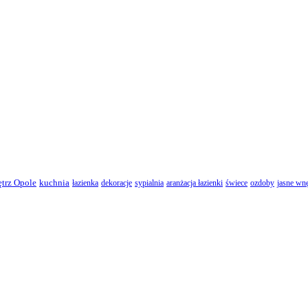
ętrz Opole
kuchnia
łazienka
dekoracje
sypialnia
aranżacja łazienki
świece
ozdoby
jasne wnę