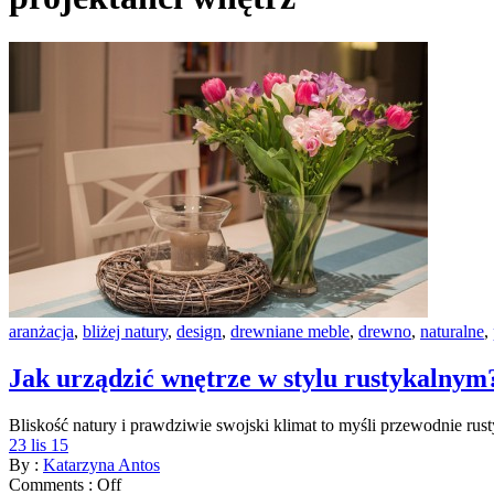
aranżacja
,
bliżej natury
,
design
,
drewniane meble
,
drewno
,
naturalne
,
Jak urządzić wnętrze w stylu rustykalnym
Bliskość natury i prawdziwie swojski klimat to myśli przewodnie rus
23 lis 15
By :
Katarzyna Antos
Comments :
Off