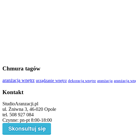
Chmura tagów
aranżacja wnętrz
urządzanie wnętrz
dekoracja wnętrz
aranżacja
aranżacja wn
Kontakt
StudioAranzacji.pl
ul. Żniwna 3, 46-020 Opole
tel. 508 927 084
Czynne: pn-pt 8:00-18:00