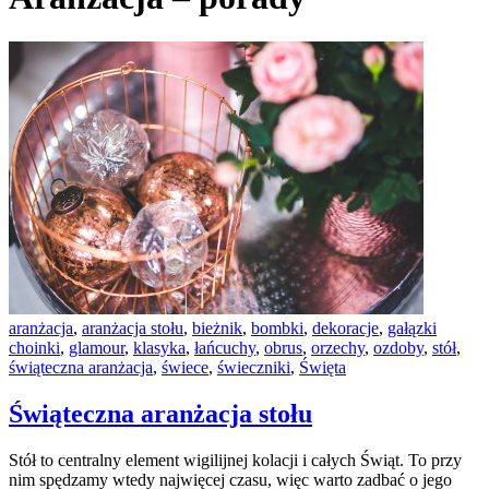
aranżacja
,
aranżacja stołu
,
bieżnik
,
bombki
,
dekoracje
,
gałązki
choinki
,
glamour
,
klasyka
,
łańcuchy
,
obrus
,
orzechy
,
ozdoby
,
stół
,
świąteczna aranżacja
,
świece
,
świeczniki
,
Święta
Świąteczna aranżacja stołu
Stół to centralny element wigilijnej kolacji i całych Świąt. To przy
nim spędzamy wtedy najwięcej czasu, więc warto zadbać o jego