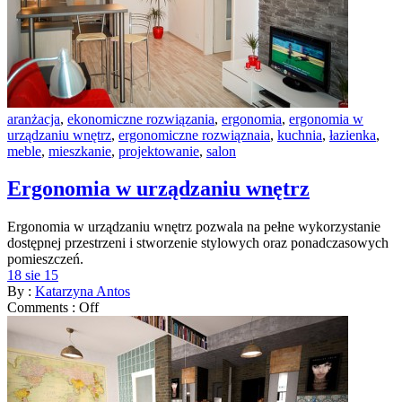
aranżacja
,
ekonomiczne rozwiązania
,
ergonomia
,
ergonomia w
urządzaniu wnętrz
,
ergonomiczne rozwiąznaia
,
kuchnia
,
łazienka
,
meble
,
mieszkanie
,
projektowanie
,
salon
Ergonomia w urządzaniu wnętrz
Ergonomia w urządzaniu wnętrz pozwala na pełne wykorzystanie
dostępnej przestrzeni i stworzenie stylowych oraz ponadczasowych
pomieszczeń.
18 sie 15
By :
Katarzyna Antos
Comments :
Off