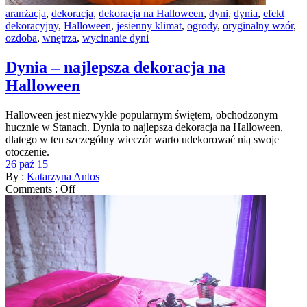
aranżacja
,
dekoracja
,
dekoracja na Halloween
,
dyni
,
dynia
,
efekt
dekoracyjny
,
Halloween
,
jesienny klimat
,
ogrody
,
oryginalny wzór
,
ozdoba
,
wnętrza
,
wycinanie dyni
Dynia – najlepsza dekoracja na
Halloween
Halloween jest niezwykle popularnym świętem, obchodzonym
hucznie w Stanach. Dynia to najlepsza dekoracja na Halloween,
dlatego w ten szczególny wieczór warto udekorować nią swoje
otoczenie.
26 paź 15
By :
Katarzyna Antos
Comments :
Off