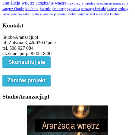
aranżacja wnętrz
urządzanie wnętrz
dekoracja wnętrz
aranżacja
aranżacja
wnętrz Opole
kuchnia
łazienka
dekoracje
sypialnia
aranżacja łazienki
świece
ozdoby
jasne wnętrza
salon
dodatki
aranżacja salonu
meble
wnętrze
styl
aranżacja kuchni
Kontakt
StudioAranzacji.pl
ul. Żniwna 3, 46-020 Opole
tel. 508 927 084
Czynne: pn-pt 8:00-18:00
StudioAranzacji.pl