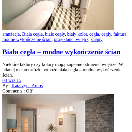
aranżacja
,
Biała cegła
,
białe cegły
,
biały kolor
,
cegła
,
cegły
,
faktura
,
modne wykończenie ścian
,
projektanci wnętrz
,
ściany
Biała cegła – modne wykończenie ścian
Niektóre faktury czy kolory mogą zupełnie odmienić wnętrze. W
udanej metamorfozie pomoże biała cegła – modne wykończenie
ścian.
03 wrz 15
By :
Katarzyna Antos
Comments :
Off