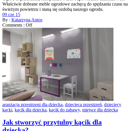
Właściwie dobrane meble ogrodowe zachęcą do spędzania czasu na
świeżym powietrzu i staną się ozdobą naszego ogrodu.
09 cze 15
By :
Katarzyna Antos
Comments :
Off
aranżacja przestrzeni dla dziecka
,
dziecięca przestzreń
,
dziecięcy
kącki
,
kącik dla dziecka
,
kącik do zabawy
,
miejsce dla dziecka
Jak stworzyć przytulny kącik dla
dziecka?