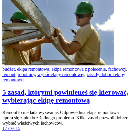
budżet
,
ekipa remontowa
,
ekipa remontowa z polecenia
,
fachowcy
,
remont
,
robotnicy
,
wybór ekipy remontowej
,
zasady doboru ekipy
remontowej
5 zasad, którymi powinieneś się kierować,
wybierając ekipę remontową
Remont to nie lada wyzwanie. Odpowiednia ekipa remontowa
upora się z nim bez żadnego problemu. Kilka zasad pozwoli dobrze
wybrać właściwych fachowców.
17 cze 15