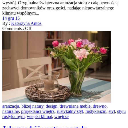
wystrój. Oryginalna świąteczna aranżacja stołu z całą pewnością
zachwyci domowników oraz gości, nadając niepowtarzalnego
klimatu wspólnym...
14 gru 15
By :
Katarzyna Antos
Comments :
Off
aranżacja
,
bliżej natury
,
design
,
drewniane meble
,
drewno
,
naturalne
,
projektanci wnętrz
,
rustykalny styl
,
rustyklaizm
,
styl
,
stylu
rustykalnym
,
wiejski klimat
,
wnętrze