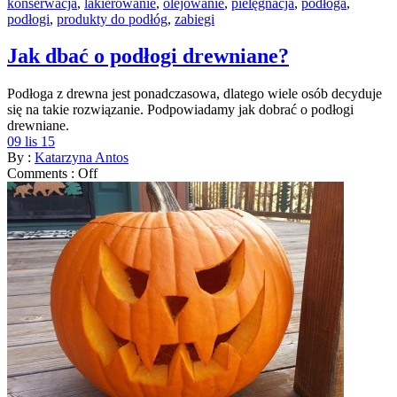
konserwacja
,
lakierowanie
,
olejowanie
,
pielęgnacja
,
podłoga
,
podłogi
,
produkty do podłóg
,
zabiegi
Jak dbać o podłogi drewniane?
Podłoga z drewna jest ponadczasowa, dlatego wiele osób decyduje
się na takie rozwiązanie. Podpowiadamy jak dobrać o podłogi
drewniane.
09 lis 15
By :
Katarzyna Antos
Comments :
Off