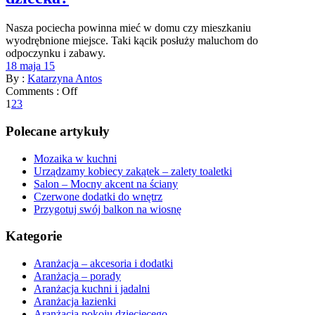
Nasza pociecha powinna mieć w domu czy mieszkaniu
wyodrębnione miejsce. Taki kącik posłuży maluchom do
odpoczynku i zabawy.
18 maja 15
By :
Katarzyna Antos
Comments :
Off
1
2
3
Polecane artykuły
Mozaika w kuchni
Urządzamy kobiecy zakątek – zalety toaletki
Salon – Mocny akcent na ściany
Czerwone dodatki do wnętrz
Przygotuj swój balkon na wiosnę
Kategorie
Aranżacja – akcesoria i dodatki
Aranżacja – porady
Aranżacja kuchni i jadalni
Aranżacja łazienki
Aranżacja pokoju dziecięcego