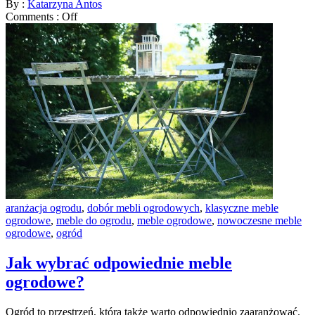
By :
Katarzyna Antos
Comments :
Off
aranżacja ogrodu
,
dobór mebli ogrodowych
,
klasyczne meble
ogrodowe
,
meble do ogrodu
,
meble ogrodowe
,
nowoczesne meble
ogrodowe
,
ogród
Jak wybrać odpowiednie meble
ogrodowe?
Ogród to przestrzeń, którą także warto odpowiednio zaaranżować.