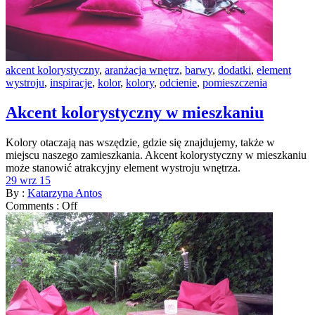
akcent kolorystyczny
,
aranżacja wnętrz
,
barwy
,
dodatki
,
element
wystroju
,
inspiracje
,
kolor
,
kolory
,
odcienie
,
pomieszczenia
Akcent kolorystyczny w mieszkaniu
Kolory otaczają nas wszędzie, gdzie się znajdujemy, także w
miejscu naszego zamieszkania. Akcent kolorystyczny w mieszkaniu
może stanowić atrakcyjny element wystroju wnętrza.
29 wrz 15
By :
Katarzyna Antos
Comments :
Off