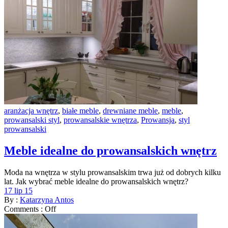
aranżacja wnętrz
,
białe meble
,
drewniane meble
,
meble
,
prowansalski styl
,
prowansalskie wnętrza
,
Prowansja
,
styl
prowansalski
Meble idealne do prowansalskich wnętrz
Moda na wnętrza w stylu prowansalskim trwa już od dobrych kilku
lat. Jak wybrać meble idealne do prowansalskich wnętrz?
17 lip 15
By :
Katarzyna Antos
Comments :
Off