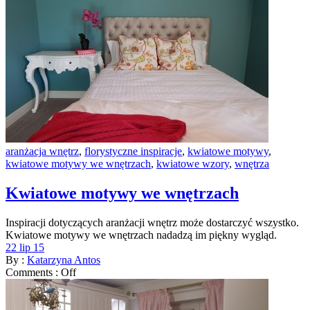
aranżacja wnętrz
,
florystyczne inspiracje
,
kwiatowe motywy
,
kwiatowe motywy we wnętrzach
,
kwiatowe wzory
,
wnętrza
Kwiatowe motywy we wnętrzach
Inspiracji dotyczących aranżacji wnętrz może dostarczyć wszystko.
Kwiatowe motywy we wnętrzach nadadzą im piękny wygląd.
22 lip 15
By :
Katarzyna Antos
Comments :
Off