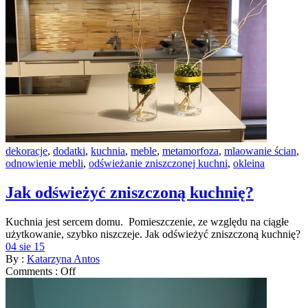
dekoracje
,
dodatki
,
kuchnia
,
meble
,
metamorfoza
,
mlaowanie ścian
,
odnowienie mebli
,
odświeżanie zniszczonej kuchni
,
okleina
Jak odświeżyć zniszczoną kuchnię?
Kuchnia jest sercem domu. Pomieszczenie, ze względu na ciągłe
użytkowanie, szybko niszczeje. Jak odświeżyć zniszczoną kuchnię?
04 sie 15
By :
Katarzyna Antos
Comments :
Off