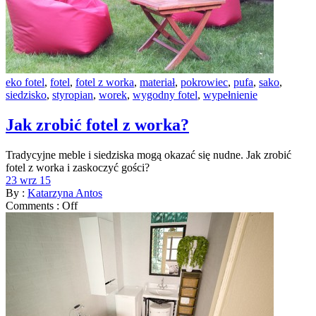
eko fotel
,
fotel
,
fotel z worka
,
materiał
,
pokrowiec
,
pufa
,
sako
,
siedzisko
,
styropian
,
worek
,
wygodny fotel
,
wypełnienie
Jak zrobić fotel z worka?
Tradycyjne meble i siedziska mogą okazać się nudne. Jak zrobić
fotel z worka i zaskoczyć gości?
23 wrz 15
By :
Katarzyna Antos
Comments :
Off