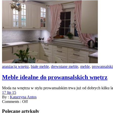
aranżacja wnętrz
,
białe meble
,
drewniane meble
,
meble
,
prowansalski 
Meble idealne do prowansalskich wnętrz
Moda na wnętrza w stylu prowansalskim trwa już od dobrych kilku la
17 lip 15
By :
Katarzyna Antos
Comments :
Off
Polecane artykuły