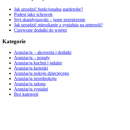
Jak urządzić funkcjonalną garderobę?
Podest jako schowek
Styl skandynawski – jasne przestrzenie
Jak urządzić mieszkanie z sypialnią na antresoli?
Czerwone dodatki do wnętrz
Kategorie
Aranżacja – akcesoria i dodatki
Aranżacja – porady
Aranżacja kuchni i jadalni
Aranżacja łazienki
Aranżacja pokoju dziecięcego
Aranżacja przedpokoju
Aranżacja salonu
Aranżacja sypialni
Bez kategorii