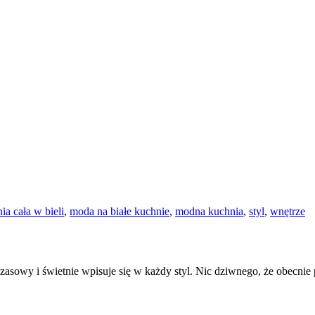
ia cała w bieli
,
moda na białe kuchnie
,
modna kuchnia
,
styl
,
wnętrze
zasowy i świetnie wpisuje się w każdy styl. Nic dziwnego, że obecnie