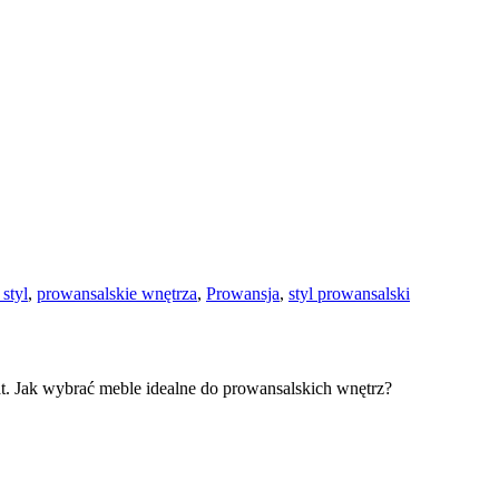
styl
,
prowansalskie wnętrza
,
Prowansja
,
styl prowansalski
t. Jak wybrać meble idealne do prowansalskich wnętrz?