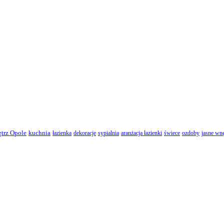
ętrz Opole
kuchnia
łazienka
dekoracje
sypialnia
aranżacja łazienki
świece
ozdoby
jasne wnę