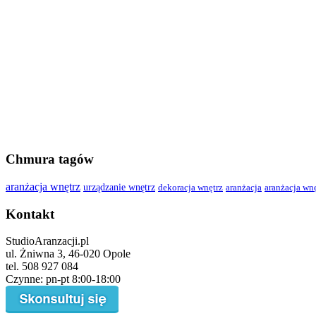
Chmura tagów
aranżacja wnętrz
urządzanie wnętrz
dekoracja wnętrz
aranżacja
aranżacja wn
Kontakt
StudioAranzacji.pl
ul. Żniwna 3, 46-020 Opole
tel. 508 927 084
Czynne: pn-pt 8:00-18:00