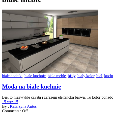
białe dodatki
,
białe kuchnie
,
białe meble
,
biały
,
biały kolor
,
biel
,
kuchn
Moda na białe kuchnie
Biel to niezwykle czysta i zarazem elegancka barwa. To kolor ponadc
15 wrz 15
By :
Katarzyna Antos
Comments :
Off