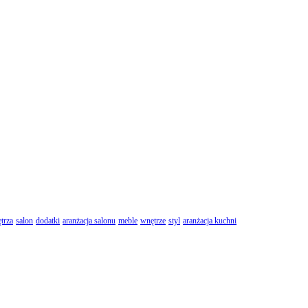
trza
salon
dodatki
aranżacja salonu
meble
wnętrze
styl
aranżacja kuchni