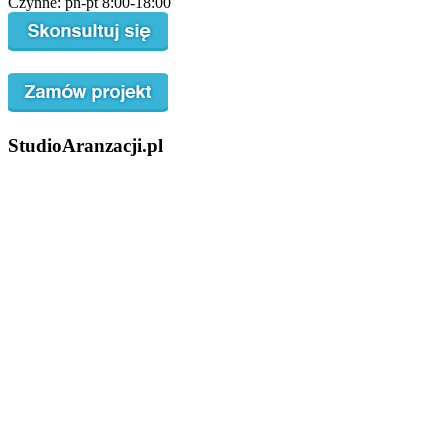
Czynne: pn-pt 8:00-18:00
StudioAranzacji.pl