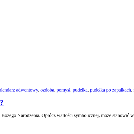
alendarz adwentowy
,
ozdoba
,
pomysł
,
pudełka
,
pudełka po zapałkach
,
y?
 Bożego Narodzenia. Oprócz wartości symbolicznej, może stanowić ws