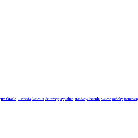
ętrz Opole
kuchnia
łazienka
dekoracje
sypialnia
aranżacja łazienki
świece
ozdoby
jasne wnę