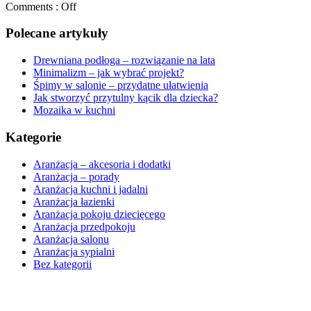
Comments :
Off
Polecane artykuły
Drewniana podłoga – rozwiązanie na lata
Minimalizm – jak wybrać projekt?
Śpimy w salonie – przydatne ułatwienia
Jak stworzyć przytulny kącik dla dziecka?
Mozaika w kuchni
Kategorie
Aranżacja – akcesoria i dodatki
Aranżacja – porady
Aranżacja kuchni i jadalni
Aranżacja łazienki
Aranżacja pokoju dziecięcego
Aranżacja przedpokoju
Aranżacja salonu
Aranżacja sypialni
Bez kategorii