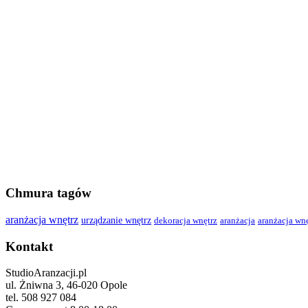
Chmura tagów
aranżacja wnętrz
urządzanie wnętrz
dekoracja wnętrz
aranżacja
aranżacja wn
Kontakt
StudioAranzacji.pl
ul. Żniwna 3, 46-020 Opole
tel. 508 927 084