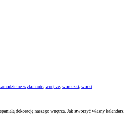
samodzielne wykonanie
,
wnętrze
,
woreczki
,
worki
paniałą dekorację naszego wnętrza. Jak stworzyć własny kalendarz