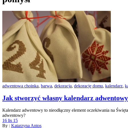
adwentowa choinka
,
barwa
,
dekoracja
,
dekorację domu
,
kalendarz
,
k
Jak stworzyć własny kalendarz adwentow
Kalendarz adwentowy to nieodłączny element oczekiwania na Święta
adwentowy?
16 lis 15
By :
Katarzyna Antos