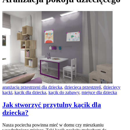
aranżacja przestrzeni dla dziecka
,
dziecięca przestzreń
,
dziecięcy
kącki
,
kącik dla dziecka
,
kącik do zabawy
,
miejsce dla dziecka
Jak stworzyć przytulny kącik dla
dziecka?
Nasza pociecha powinna mieć w domu czy mieszkaniu