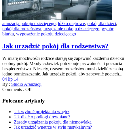
aranżacja pokoju dziecięcego
,
łóżko piętrowe
,
pokój dla dzieci
,
pokój dla rodzeństwa
,
urządzanie pokoju dziecięcego
,
wybór
biurka
,
wyposażenie pokoju dziecięcego
Jak urządzić pokój dla rodzeństwa?
W miarę możliwości rodzice starają się zapewnić każdemu dziecku
osobny pokój. Młody człowiek potrzebuje prywatności i poczucia
bezpieczeństwa. Niestety, czasem rodzeństwo musi dzielić ze sobą
jedno pomieszczenie. Jak urządzić pokój, aby zapewnić pociech...
04 lip 14
By :
Studio Aranżacji
Comments :
Off
Polecane artykuły
Jak wybrać projektanta wnętrz
Jak dbać o podłogi drewniane?
Zasady urządzania pokoju dla niemowlaka
Jak urządzić wnętrze w stylu rustykalnym?