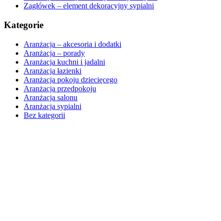
Zagłówek – element dekoracyjny sypialni
Kategorie
Aranżacja – akcesoria i dodatki
Aranżacja – porady
Aranżacja kuchni i jadalni
Aranżacja łazienki
Aranżacja pokoju dziecięcego
Aranżacja przedpokoju
Aranżacja salonu
Aranżacja sypialni
Bez kategorii