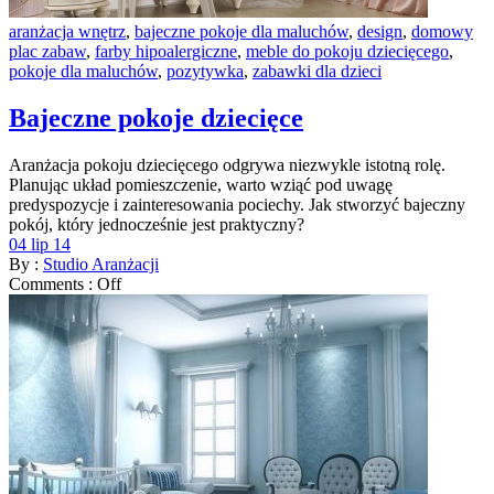
aranżacja wnętrz
,
bajeczne pokoje dla maluchów
,
design
,
domowy
plac zabaw
,
farby hipoalergiczne
,
meble do pokoju dziecięcego
,
pokoje dla maluchów
,
pozytywka
,
zabawki dla dzieci
Bajeczne pokoje dziecięce
Aranżacja pokoju dziecięcego odgrywa niezwykle istotną rolę.
Planując układ pomieszczenie, warto wziąć pod uwagę
predyspozycje i zainteresowania pociechy. Jak stworzyć bajeczny
pokój, który jednocześnie jest praktyczny?
04 lip 14
By :
Studio Aranżacji
Comments :
Off