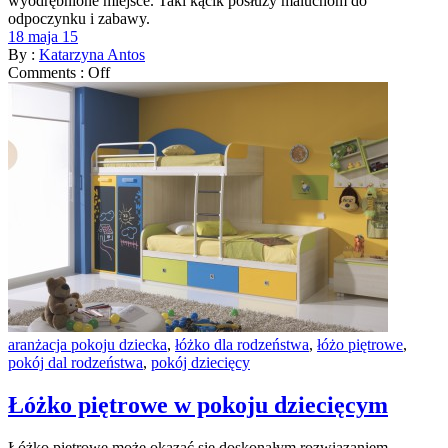
wyodrębnione miejsce. Taki kącik posłuży maluchom do
odpoczynku i zabawy.
18 maja 15
By :
Katarzyna Antos
Comments :
Off
aranżacja pokoju dziecka
,
łóżko dla rodzeństwa
,
łóżo piętrowe
,
pokój dal rodzeństwa
,
pokój dziecięcy
Łóżko piętrowe w pokoju dziecięcym
Łóżko piętrowe może okazać się doskonałym rozwiązaniem