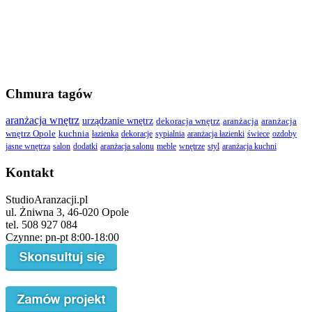
Chmura tagów
aranżacja wnętrz
urządzanie wnętrz
dekoracja wnętrz
aranżacja
aranżacja
wnętrz Opole
kuchnia
łazienka
dekoracje
sypialnia
aranżacja łazienki
świece
ozdoby
jasne wnętrza
salon
dodatki
aranżacja salonu
meble
wnętrze
styl
aranżacja kuchni
Kontakt
StudioAranzacji.pl
ul. Żniwna 3, 46-020 Opole
tel. 508 927 084
Czynne: pn-pt 8:00-18:00