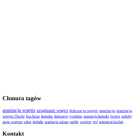
Chmura tagów
aranżacja wnętrz
urządzanie wnętrz
dekoracja wnętrz
aranżacja
aranżacja
wnętrz Opole
kuchnia
łazienka
dekoracje
sypialnia
aranżacja łazienki
świece
ozdoby
jasne wnętrza
salon
dodatki
aranżacja salonu
meble
wnętrze
styl
aranżacja kuchni
Kontakt