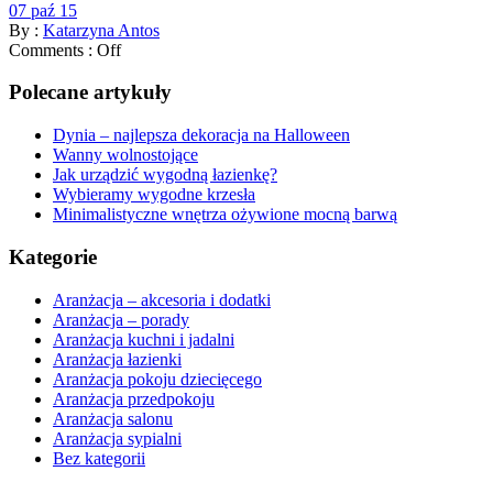
07 paź 15
By :
Katarzyna Antos
Comments :
Off
Polecane artykuły
Dynia – najlepsza dekoracja na Halloween
Wanny wolnostojące
Jak urządzić wygodną łazienkę?
Wybieramy wygodne krzesła
Minimalistyczne wnętrza ożywione mocną barwą
Kategorie
Aranżacja – akcesoria i dodatki
Aranżacja – porady
Aranżacja kuchni i jadalni
Aranżacja łazienki
Aranżacja pokoju dziecięcego
Aranżacja przedpokoju
Aranżacja salonu
Aranżacja sypialni
Bez kategorii