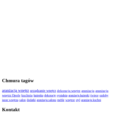
Chmura tagów
aranżacja wnętrz
urządzanie wnętrz
dekoracja wnętrz
aranżacja
aranżacja
wnętrz Opole
kuchnia
łazienka
dekoracje
sypialnia
aranżacja łazienki
świece
ozdoby
jasne wnętrza
salon
dodatki
aranżacja salonu
meble
wnętrze
styl
aranżacja kuchni
Kontakt