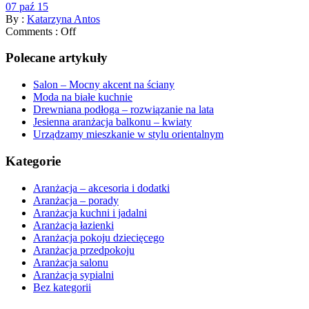
07 paź 15
By :
Katarzyna Antos
Comments :
Off
Polecane artykuły
Salon – Mocny akcent na ściany
Moda na białe kuchnie
Drewniana podłoga – rozwiązanie na lata
Jesienna aranżacja balkonu – kwiaty
Urządzamy mieszkanie w stylu orientalnym
Kategorie
Aranżacja – akcesoria i dodatki
Aranżacja – porady
Aranżacja kuchni i jadalni
Aranżacja łazienki
Aranżacja pokoju dziecięcego
Aranżacja przedpokoju
Aranżacja salonu
Aranżacja sypialni
Bez kategorii