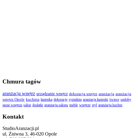
Chmura tagów
aranżacja wnętrz
urządzanie wnętrz
dekoracja wnętrz
aranżacja
aranżacja
wnętrz Opole
kuchnia
łazienka
dekoracje
sypialnia
aranżacja łazienki
świece
ozdoby
jasne wnętrza
salon
dodatki
aranżacja salonu
meble
wnętrze
styl
aranżacja kuchni
Kontakt
StudioAranzacji.pl
ul. Żniwna 3, 46-020 Opole