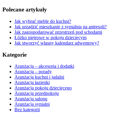
Polecane artykuły
Jak wybrać meble do kuchni?
Jak urządzić mieszkanie z sypialnią na antresoli?
Jak zagospodarować przestrzeń pod schodami
Łóżko piętrowe w pokoju dziecięcym
Jak stworzyć własny kalendarz adwentowy?
Kategorie
Aranżacja – akcesoria i dodatki
Aranżacja – porady
Aranżacja kuchni i jadalni
Aranżacja łazienki
Aranżacja pokoju dziecięcego
Aranżacja przedpokoju
Aranżacja salonu
Aranżacja sypialni
Bez kategorii