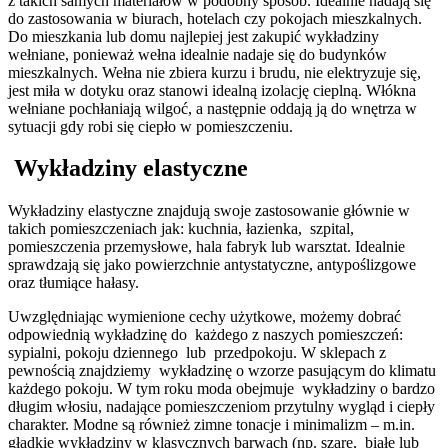
z takich samych materiałów w podobny sposób. Idealnie nadają się
do zastosowania w biurach, hotelach czy pokojach mieszkalnych.
Do mieszkania lub domu najlepiej jest zakupić wykładziny
wełniane, ponieważ wełna idealnie nadaje się do budynków
mieszkalnych. Wełna nie zbiera kurzu i brudu, nie elektryzuje się,
jest miła w dotyku oraz stanowi idealną izolację cieplną. Włókna
wełniane pochłaniają wilgoć, a następnie oddają ją do wnętrza w
sytuacji gdy robi się ciepło w pomieszczeniu.
Wykładziny elastyczne
Wykładziny elastyczne znajdują swoje zastosowanie głównie w
takich pomieszczeniach jak: kuchnia, łazienka, szpital,
pomieszczenia przemysłowe, hala fabryk lub warsztat. Idealnie
sprawdzają się jako powierzchnie antystatyczne, antypoślizgowe
oraz tłumiące hałasy.
Uwzględniając wymienione cechy użytkowe, możemy dobrać
odpowiednią wykładzinę do każdego z naszych pomieszczeń:
sypialni, pokoju dziennego lub przedpokoju. W sklepach z
pewnością znajdziemy wykładzinę o wzorze pasującym do klimatu
każdego pokoju. W tym roku moda obejmuje wykładziny o bardzo
długim włosiu, nadające pomieszczeniom przytulny wygląd i ciepły
charakter. Modne są również zimne tonacje i minimalizm – m.in.
gładkie wykładziny w klasycznych barwach (np. szare, białe lub