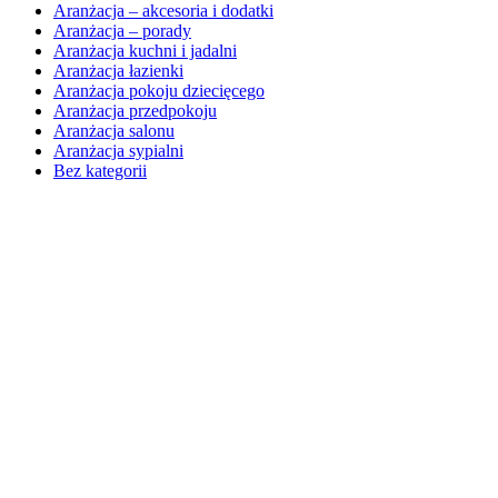
Aranżacja – akcesoria i dodatki
Aranżacja – porady
Aranżacja kuchni i jadalni
Aranżacja łazienki
Aranżacja pokoju dziecięcego
Aranżacja przedpokoju
Aranżacja salonu
Aranżacja sypialni
Bez kategorii