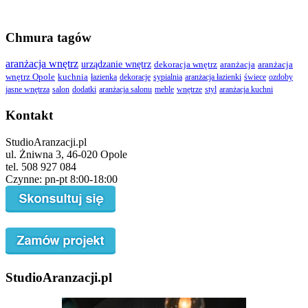
Chmura tagów
aranżacja wnętrz
urządzanie wnętrz
dekoracja wnętrz
aranżacja
aranżacja
wnętrz Opole
kuchnia
łazienka
dekoracje
sypialnia
aranżacja łazienki
świece
ozdoby
jasne wnętrza
salon
dodatki
aranżacja salonu
meble
wnętrze
styl
aranżacja kuchni
Kontakt
StudioAranzacji.pl
ul. Żniwna 3, 46-020 Opole
tel. 508 927 084
Czynne: pn-pt 8:00-18:00
StudioAranzacji.pl