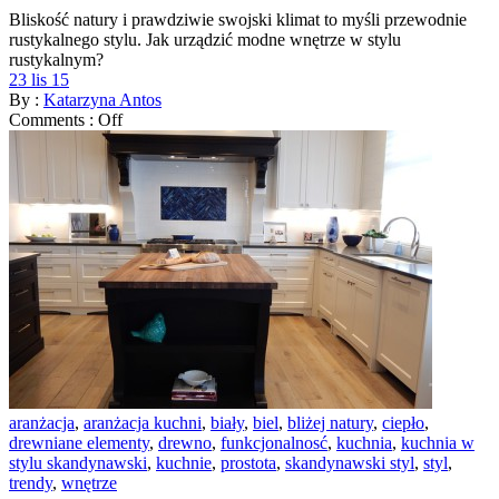
Bliskość natury i prawdziwie swojski klimat to myśli przewodnie
rustykalnego stylu. Jak urządzić modne wnętrze w stylu
rustykalnym?
23 lis 15
By :
Katarzyna Antos
Comments :
Off
aranżacja
,
aranżacja kuchni
,
biały
,
biel
,
bliżej natury
,
ciepło
,
drewniane elementy
,
drewno
,
funkcjonalnosć
,
kuchnia
,
kuchnia w
stylu skandynawski
,
kuchnie
,
prostota
,
skandynawski styl
,
styl
,
trendy
,
wnętrze