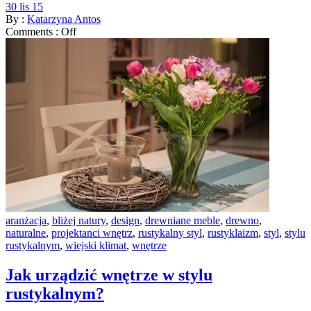
30 lis 15
By :
Katarzyna Antos
Comments :
Off
aranżacja
,
bliżej natury
,
design
,
drewniane meble
,
drewno
,
naturalne
,
projektanci wnętrz
,
rustykalny styl
,
rustyklaizm
,
styl
,
stylu
rustykalnym
,
wiejski klimat
,
wnętrze
Jak urządzić wnętrze w stylu
rustykalnym?