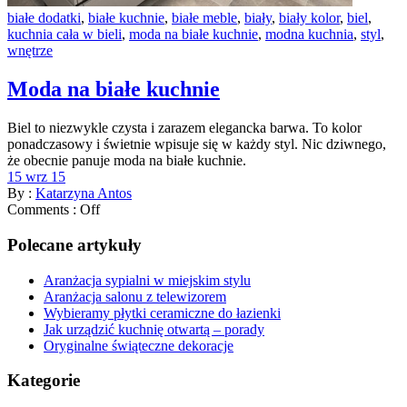
białe dodatki
,
białe kuchnie
,
białe meble
,
biały
,
biały kolor
,
biel
,
kuchnia cała w bieli
,
moda na białe kuchnie
,
modna kuchnia
,
styl
,
wnętrze
Moda na białe kuchnie
Biel to niezwykle czysta i zarazem elegancka barwa. To kolor
ponadczasowy i świetnie wpisuje się w każdy styl. Nic dziwnego,
że obecnie panuje moda na białe kuchnie.
15 wrz 15
By :
Katarzyna Antos
Comments :
Off
Polecane artykuły
Aranżacja sypialni w miejskim stylu
Aranżacja salonu z telewizorem
Wybieramy płytki ceramiczne do łazienki
Jak urządzić kuchnię otwartą – porady
Oryginalne świąteczne dekoracje
Kategorie