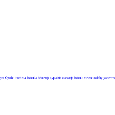
ętrz Opole
kuchnia
łazienka
dekoracje
sypialnia
aranżacja łazienki
świece
ozdoby
jasne wnę