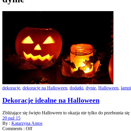
dekoracje
,
dekoracje na Halloween
,
dodatki
,
dynie
,
Halloween
,
lampi
Dekoracje idealne na Halloween
Zbliżające się święto Halloween to okazja nie tylko do przebrania s
20 paź 15
By :
Katarzyna Antos
Comments :
Off