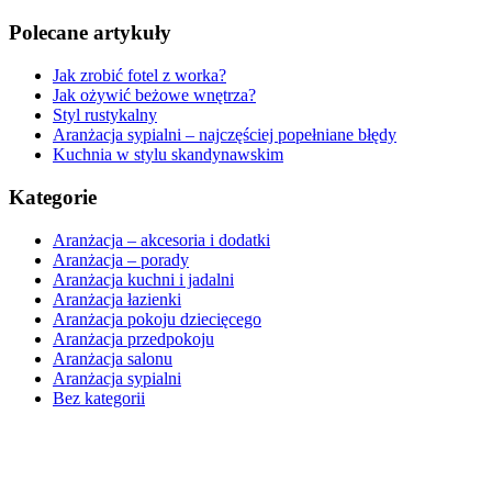
Polecane artykuły
Jak zrobić fotel z worka?
Jak ożywić beżowe wnętrza?
Styl rustykalny
Aranżacja sypialni – najczęściej popełniane błędy
Kuchnia w stylu skandynawskim
Kategorie
Aranżacja – akcesoria i dodatki
Aranżacja – porady
Aranżacja kuchni i jadalni
Aranżacja łazienki
Aranżacja pokoju dziecięcego
Aranżacja przedpokoju
Aranżacja salonu
Aranżacja sypialni
Bez kategorii