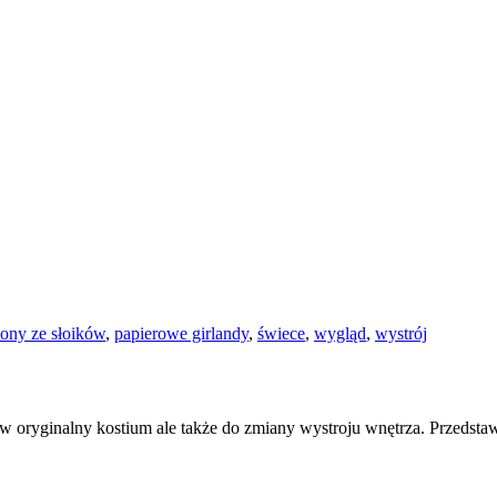
ony ze słoików
,
papierowe girlandy
,
świece
,
wygląd
,
wystrój
ię w oryginalny kostium ale także do zmiany wystroju wnętrza. Przedst