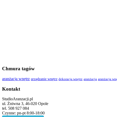
Chmura tagów
aranżacja wnętrz
urządzanie wnętrz
dekoracja wnętrz
aranżacja
aranżacja wn
Kontakt
StudioAranzacji.pl
ul. Żniwna 3, 46-020 Opole
tel. 508 927 084
Czynne: pn-pt 8:00-18:00