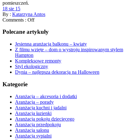
pomieszczeń.
18 sie 15
By :
Katarzyna Antos
Comments :
Off
Polecane artykuły
Jesienna aranżacja balkonu – kwiaty
Z filmu wzięte – dom o wystroju inspirowanym stylem
Hampton
Kompleksowe remonty
Styl ekologiczny
Dynia – najlepsza dekoracja na Halloween
Kategorie
Aranżacja – akcesoria i dodatki
Aranżacja – porady
Aranżacja kuchni i jadalni
Aranżacja łazienki
Aranżacja pokoju dziecięcego
Aranżacja przedpokoju
Aranżacja salonu
Aranżacja sypialni