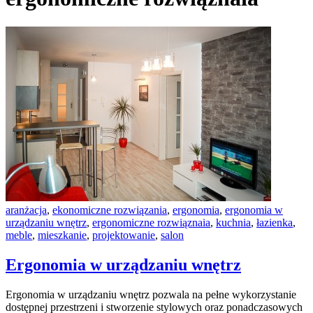
aranżacja
,
ekonomiczne rozwiązania
,
ergonomia
,
ergonomia w
urządzaniu wnętrz
,
ergonomiczne rozwiąznaia
,
kuchnia
,
łazienka
,
meble
,
mieszkanie
,
projektowanie
,
salon
Ergonomia w urządzaniu wnętrz
Ergonomia w urządzaniu wnętrz pozwala na pełne wykorzystanie
dostępnej przestrzeni i stworzenie stylowych oraz ponadczasowych