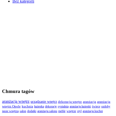
Bez kategorii
Chmura tagów
aranżacja wnętrz
urządzanie wnętrz
dekoracja wnętrz
aranżacja
aranżacja
wnętrz Opole
kuchnia
łazienka
dekoracje
sypialnia
aranżacja łazienki
świece
ozdoby
jasne wnętrza
salon
dodatki
aranżacja salonu
meble
wnętrze
styl
aranżacja kuchni