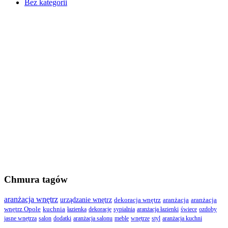
Bez kategorii
Chmura tagów
aranżacja wnętrz
urządzanie wnętrz
dekoracja wnętrz
aranżacja
aranżacja
wnętrz Opole
kuchnia
łazienka
dekoracje
sypialnia
aranżacja łazienki
świece
ozdoby
jasne wnętrza
salon
dodatki
aranżacja salonu
meble
wnętrze
styl
aranżacja kuchni