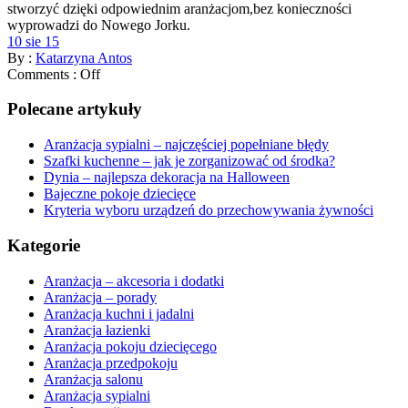
stworzyć dzięki odpowiednim aranżacjom,bez konieczności
wyprowadzi do Nowego Jorku.
10 sie 15
By :
Katarzyna Antos
Comments :
Off
Polecane artykuły
Aranżacja sypialni – najczęściej popełniane błędy
Szafki kuchenne – jak je zorganizować od środka?
Dynia – najlepsza dekoracja na Halloween
Bajeczne pokoje dziecięce
Kryteria wyboru urządzeń do przechowywania żywności
Kategorie
Aranżacja – akcesoria i dodatki
Aranżacja – porady
Aranżacja kuchni i jadalni
Aranżacja łazienki
Aranżacja pokoju dziecięcego
Aranżacja przedpokoju
Aranżacja salonu
Aranżacja sypialni