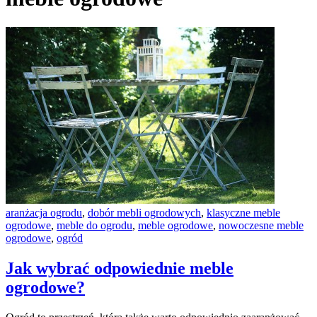
aranżacja ogrodu
,
dobór mebli ogrodowych
,
klasyczne meble
ogrodowe
,
meble do ogrodu
,
meble ogrodowe
,
nowoczesne meble
ogrodowe
,
ogród
Jak wybrać odpowiednie meble
ogrodowe?