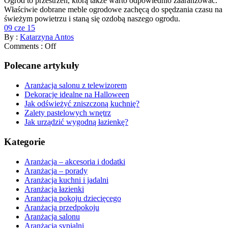
Ogród to przestrzeń, którą także warto odpowiednio zaaranżować.
Właściwie dobrane meble ogrodowe zachęcą do spędzania czasu na
świeżym powietrzu i staną się ozdobą naszego ogrodu.
09 cze 15
By :
Katarzyna Antos
Comments :
Off
Polecane artykuły
Aranżacja salonu z telewizorem
Dekoracje idealne na Halloween
Jak odświeżyć zniszczoną kuchnię?
Zalety pastelowych wnętrz
Jak urządzić wygodną łazienkę?
Kategorie
Aranżacja – akcesoria i dodatki
Aranżacja – porady
Aranżacja kuchni i jadalni
Aranżacja łazienki
Aranżacja pokoju dziecięcego
Aranżacja przedpokoju
Aranżacja salonu
Aranżacja sypialni