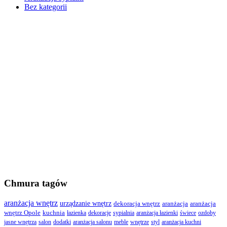
Bez kategorii
Chmura tagów
aranżacja wnętrz
urządzanie wnętrz
dekoracja wnętrz
aranżacja
aranżacja
wnętrz Opole
kuchnia
łazienka
dekoracje
sypialnia
aranżacja łazienki
świece
ozdoby
jasne wnętrza
salon
dodatki
aranżacja salonu
meble
wnętrze
styl
aranżacja kuchni