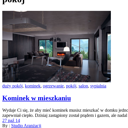
duży pokój
,
kominek
,
ogrzewanie
,
pokój
,
salon
,
sypialnia
Kominek w mieszkaniu
Wydaje Ci się, że aby mieć kominek musisz mieszkać w domku jedno
zapewniał ciepło. Dzisiaj zastąpiony został prądem i gazem, ale nadal 
27 paź 14
By :
Studio Aranżacji