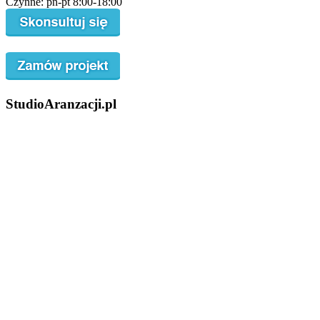
Czynne: pn-pt 8:00-18:00
StudioAranzacji.pl