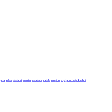
trza
salon
dodatki
aranżacja salonu
meble
wnętrze
styl
aranżacja kuchni