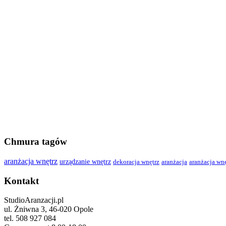
Chmura tagów
aranżacja wnętrz
urządzanie wnętrz
dekoracja wnętrz
aranżacja
aranżacja wn
Kontakt
StudioAranzacji.pl
ul. Żniwna 3, 46-020 Opole
tel. 508 927 084