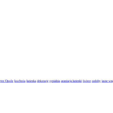
ętrz Opole
kuchnia
łazienka
dekoracje
sypialnia
aranżacja łazienki
świece
ozdoby
jasne wnę