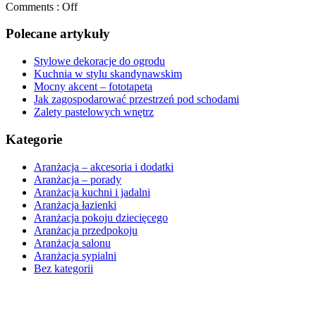
Comments :
Off
Polecane artykuły
Stylowe dekoracje do ogrodu
Kuchnia w stylu skandynawskim
Mocny akcent – fototapeta
Jak zagospodarować przestrzeń pod schodami
Zalety pastelowych wnętrz
Kategorie
Aranżacja – akcesoria i dodatki
Aranżacja – porady
Aranżacja kuchni i jadalni
Aranżacja łazienki
Aranżacja pokoju dziecięcego
Aranżacja przedpokoju
Aranżacja salonu
Aranżacja sypialni
Bez kategorii