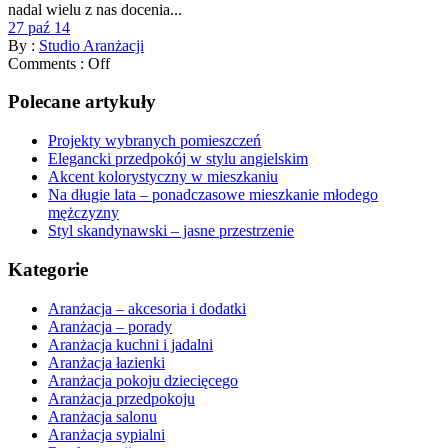
nadal wielu z nas docenia...
27 paź 14
By :
Studio Aranżacji
Comments :
Off
Polecane artykuły
Projekty wybranych pomieszczeń
Elegancki przedpokój w stylu angielskim
Akcent kolorystyczny w mieszkaniu
Na długie lata – ponadczasowe mieszkanie młodego
mężczyzny
Styl skandynawski – jasne przestrzenie
Kategorie
Aranżacja – akcesoria i dodatki
Aranżacja – porady
Aranżacja kuchni i jadalni
Aranżacja łazienki
Aranżacja pokoju dziecięcego
Aranżacja przedpokoju
Aranżacja salonu
Aranżacja sypialni