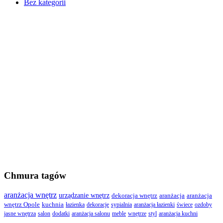
Bez kategorii
Chmura tagów
aranżacja wnętrz
urządzanie wnętrz
dekoracja wnętrz
aranżacja
aranżacja
wnętrz Opole
kuchnia
łazienka
dekoracje
sypialnia
aranżacja łazienki
świece
ozdoby
jasne wnętrza
salon
dodatki
aranżacja salonu
meble
wnętrze
styl
aranżacja kuchni