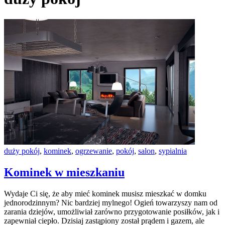
duży pokój
,
kominek
,
ogrzewanie
,
pokój
,
salon
,
sypialnia
Kominek w mieszkaniu
Wydaje Ci się, że aby mieć kominek musisz mieszkać w domku
jednorodzinnym? Nic bardziej mylnego! Ogień towarzyszy nam od
zarania dziejów, umożliwiał zarówno przygotowanie posiłków, jak i
zapewniał ciepło. Dzisiaj zastąpiony został prądem i gazem, ale