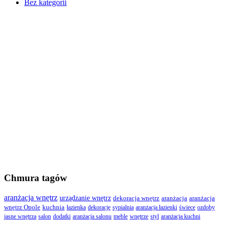
Bez kategorii
Chmura tagów
aranżacja wnętrz
urządzanie wnętrz
dekoracja wnętrz
aranżacja
aranżacja
wnętrz Opole
kuchnia
łazienka
dekoracje
sypialnia
aranżacja łazienki
świece
ozdoby
jasne wnętrza
salon
dodatki
aranżacja salonu
meble
wnętrze
styl
aranżacja kuchni