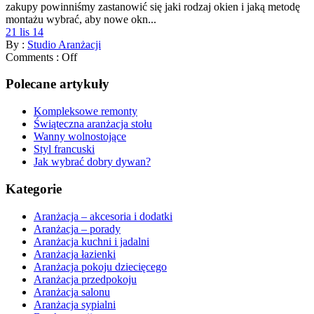
zakupy powinniśmy zastanowić się jaki rodzaj okien i jaką metodę
montażu wybrać, aby nowe okn...
21 lis 14
By :
Studio Aranżacji
Comments :
Off
Polecane artykuły
Kompleksowe remonty
Świąteczna aranżacja stołu
Wanny wolnostojące
Styl francuski
Jak wybrać dobry dywan?
Kategorie
Aranżacja – akcesoria i dodatki
Aranżacja – porady
Aranżacja kuchni i jadalni
Aranżacja łazienki
Aranżacja pokoju dziecięcego
Aranżacja przedpokoju
Aranżacja salonu
Aranżacja sypialni