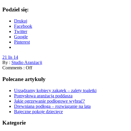
Podziel się:
Drukuj
Facebook
Twitter
Google
Pinterest
21 lis 14
By :
Studio Aranżacji
Comments :
Off
Polecane artykuły
Urządzamy kobiecy zakątek – zalety toaletki
Pomysłowa aranżacja poddasza
Jakie ogrzewanie podłogowe wybrać?
Drewniana podłoga – rozwiązanie na lata
Bajeczne pokoje dziecięce
Kategorie