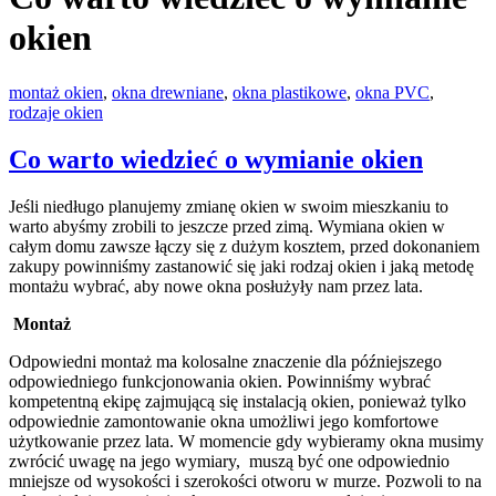
okien
montaż okien
,
okna drewniane
,
okna plastikowe
,
okna PVC
,
rodzaje okien
Co warto wiedzieć o wymianie okien
Jeśli niedługo planujemy zmianę okien w swoim mieszkaniu to
warto abyśmy zrobili to jeszcze przed zimą. Wymiana okien w
całym domu zawsze łączy się z dużym kosztem, przed dokonaniem
zakupy powinniśmy zastanowić się jaki rodzaj okien i jaką metodę
montażu wybrać, aby nowe okna posłużyły nam przez lata.
Montaż
Odpowiedni montaż ma kolosalne znaczenie dla późniejszego
odpowiedniego funkcjonowania okien. Powinniśmy wybrać
kompetentną ekipę zajmującą się instalacją okien, ponieważ tylko
odpowiednie zamontowanie okna umożliwi jego komfortowe
użytkowanie przez lata. W momencie gdy wybieramy okna musimy
zwrócić uwagę na jego wymiary, muszą być one odpowiednio
mniejsze od wysokości i szerokości otworu w murze. Pozwoli to na