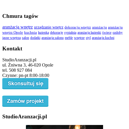
Chmura tagów
aranżacja wnętrz
urządzanie wnętrz
dekoracja wnętrz
aranżacja
aranżacja
wnętrz Opole
kuchnia
łazienka
dekoracje
sypialnia
aranżacja łazienki
świece
ozdoby
jasne wnętrza
salon
dodatki
aranżacja salonu
meble
wnętrze
styl
aranżacja kuchni
Kontakt
StudioAranzacji.pl
ul. Żniwna 3, 46-020 Opole
tel. 508 927 084
Czynne: pn-pt 8:00-18:00
StudioAranzacji.pl