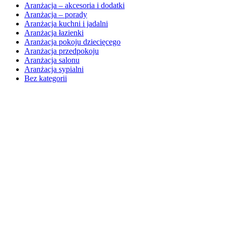
Aranżacja – akcesoria i dodatki
Aranżacja – porady
Aranżacja kuchni i jadalni
Aranżacja łazienki
Aranżacja pokoju dziecięcego
Aranżacja przedpokoju
Aranżacja salonu
Aranżacja sypialni
Bez kategorii