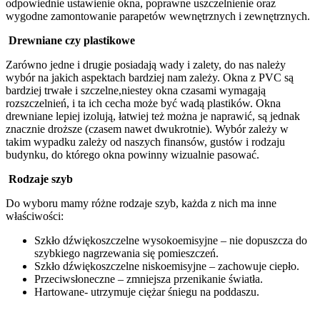
odpowiednie ustawienie okna, poprawne uszczelnienie oraz
wygodne zamontowanie parapetów wewnętrznych i zewnętrznych.
Drewniane czy plastikowe
Zarówno jedne i drugie posiadają wady i zalety, do nas należy
wybór na jakich aspektach bardziej nam zależy. Okna z PVC są
bardziej trwałe i szczelne,niestey okna czasami wymagają
rozszczelnień, i ta ich cecha może być wadą plastików. Okna
drewniane lepiej izolują, łatwiej też można je naprawić, są jednak
znacznie droższe (czasem nawet dwukrotnie). Wybór zależy w
takim wypadku zależy od naszych finansów, gustów i rodzaju
budynku, do którego okna powinny wizualnie pasować.
Rodzaje szyb
Do wyboru mamy różne rodzaje szyb, każda z nich ma inne
właściwości:
Szkło dźwiękoszczelne wysokoemisyjne – nie dopuszcza do
szybkiego nagrzewania się pomieszczeń.
Szkło dźwiękoszczelne niskoemisyjne – zachowuje ciepło.
Przeciwsłoneczne – zmniejsza przenikanie światła.
Hartowane- utrzymuje ciężar śniegu na poddaszu.