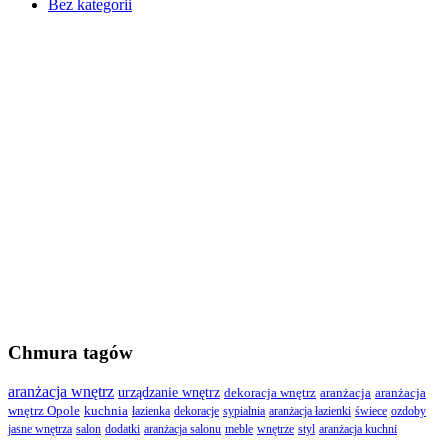
Bez kategorii
Chmura tagów
aranżacja wnętrz
urządzanie wnętrz
dekoracja wnętrz
aranżacja
aranżacja
wnętrz Opole
kuchnia
łazienka
dekoracje
sypialnia
aranżacja łazienki
świece
ozdoby
jasne wnętrza
salon
dodatki
aranżacja salonu
meble
wnętrze
styl
aranżacja kuchni