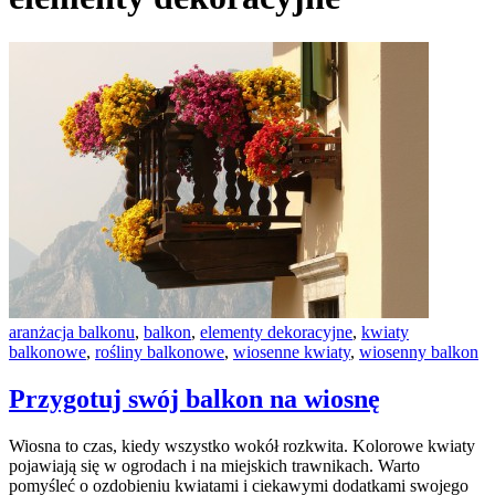
aranżacja balkonu
,
balkon
,
elementy dekoracyjne
,
kwiaty
balkonowe
,
rośliny balkonowe
,
wiosenne kwiaty
,
wiosenny balkon
Przygotuj swój balkon na wiosnę
Wiosna to czas, kiedy wszystko wokół rozkwita. Kolorowe kwiaty
pojawiają się w ogrodach i na miejskich trawnikach. Warto
pomyśleć o ozdobieniu kwiatami i ciekawymi dodatkami swojego