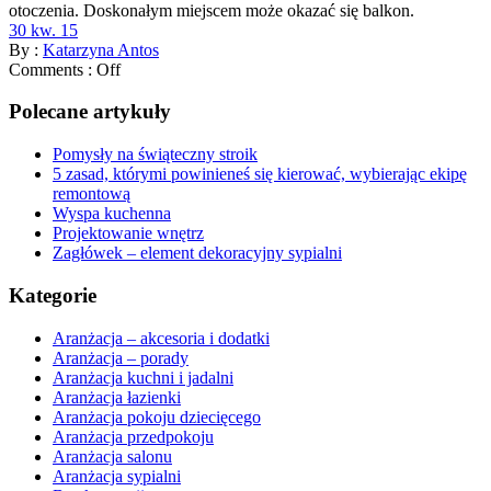
otoczenia. Doskonałym miejscem może okazać się balkon.
30 kw. 15
By :
Katarzyna Antos
Comments :
Off
Polecane artykuły
Pomysły na świąteczny stroik
5 zasad, którymi powinieneś się kierować, wybierając ekipę
remontową
Wyspa kuchenna
Projektowanie wnętrz
Zagłówek – element dekoracyjny sypialni
Kategorie
Aranżacja – akcesoria i dodatki
Aranżacja – porady
Aranżacja kuchni i jadalni
Aranżacja łazienki
Aranżacja pokoju dziecięcego
Aranżacja przedpokoju
Aranżacja salonu
Aranżacja sypialni