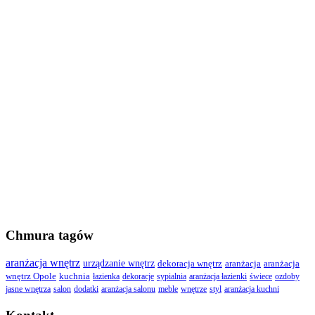
Chmura tagów
aranżacja wnętrz
urządzanie wnętrz
dekoracja wnętrz
aranżacja
aranżacja
wnętrz Opole
kuchnia
łazienka
dekoracje
sypialnia
aranżacja łazienki
świece
ozdoby
jasne wnętrza
salon
dodatki
aranżacja salonu
meble
wnętrze
styl
aranżacja kuchni