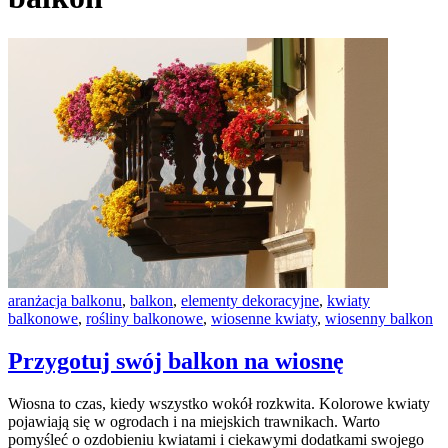
aranżacja balkonu
,
balkon
,
elementy dekoracyjne
,
kwiaty
balkonowe
,
rośliny balkonowe
,
wiosenne kwiaty
,
wiosenny balkon
Przygotuj swój balkon na wiosnę
Wiosna to czas, kiedy wszystko wokół rozkwita. Kolorowe kwiaty
pojawiają się w ogrodach i na miejskich trawnikach. Warto
pomyśleć o ozdobieniu kwiatami i ciekawymi dodatkami swojego