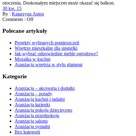
otoczenia. Doskonałym miejscem może okazać się balkon.
30 kw. 15
By :
Katarzyna Antos
Comments :
Off
Polecane artykuły
Projekty wybranych pomieszczeń
Wnętrze mieszkalne dla singielki
Jak wybrać odpowiednie meble ogrodowe?
Mozaika w kuchni
Aranżacja wnętrza w stylu glamour
Kategorie
Aranżacja – akcesoria i dodatki
Aranżacja – porady
Aranżacja kuchni i jadalni
Aranżacja łazienki
Aranżacja pokoju dziecięcego
Aranżacja przedpokoju
Aranżacja salonu
Aranżacja sypialni
Bez kategorii