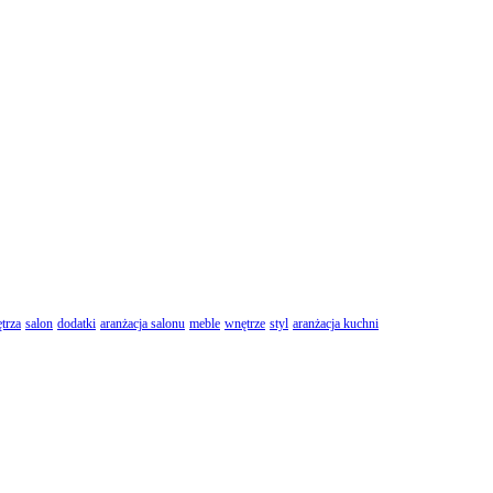
trza
salon
dodatki
aranżacja salonu
meble
wnętrze
styl
aranżacja kuchni