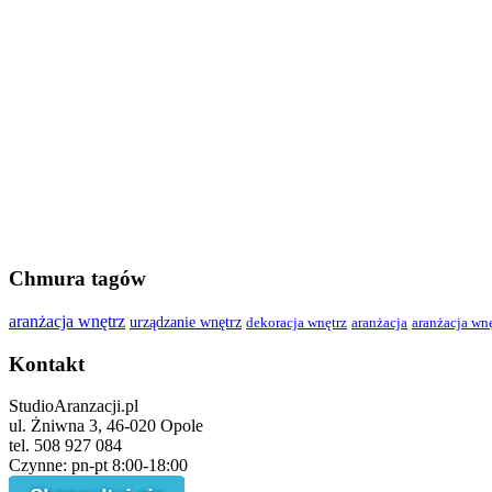
Chmura tagów
aranżacja wnętrz
urządzanie wnętrz
dekoracja wnętrz
aranżacja
aranżacja wn
Kontakt
StudioAranzacji.pl
ul. Żniwna 3, 46-020 Opole
tel. 508 927 084
Czynne: pn-pt 8:00-18:00