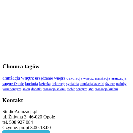
Chmura tagów
aranżacja wnętrz
urządzanie wnętrz
dekoracja wnętrz
aranżacja
aranżacja
wnętrz Opole
kuchnia
łazienka
dekoracje
sypialnia
aranżacja łazienki
świece
ozdoby
jasne wnętrza
salon
dodatki
aranżacja salonu
meble
wnętrze
styl
aranżacja kuchni
Kontakt
StudioAranzacji.pl
ul. Żniwna 3, 46-020 Opole
tel. 508 927 084
Czynne: pn-pt 8:00-18:00