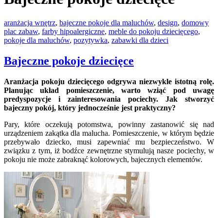
aranżacja wnętrz
,
bajeczne pokoje dla maluchów
,
design
,
domowy
plac zabaw
,
farby hipoalergiczne
,
meble do pokoju dziecięcego
,
pokoje dla maluchów
,
pozytywka
,
zabawki dla dzieci
Bajeczne pokoje dziecięce
Aranżacja pokoju dziecięcego odgrywa niezwykle istotną rolę.
Planując układ pomieszczenie, warto wziąć pod uwagę
predyspozycje i zainteresowania pociechy. Jak stworzyć
bajeczny pokój, który jednocześnie jest praktyczny?
Pary, które oczekują potomstwa, powinny zastanowić się nad
urządzeniem zakątka dla malucha. Pomieszczenie, w którym będzie
przebywało dziecko, musi zapewniać mu bezpieczeństwo. W
związku z tym, iż bodźce zewnętrzne stymulują nasze pociechy, w
pokoju nie może zabraknąć kolorowych, bajecznych elementów.