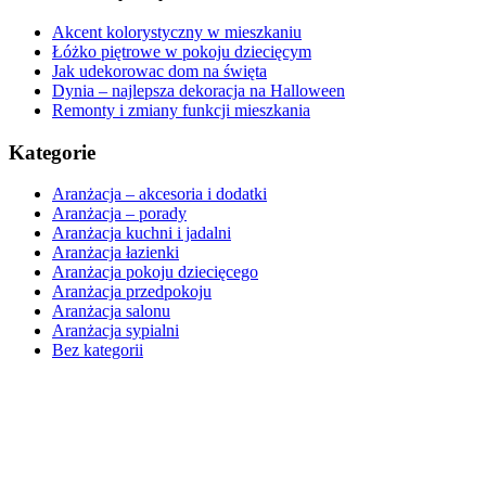
Akcent kolorystyczny w mieszkaniu
Łóżko piętrowe w pokoju dziecięcym
Jak udekorowac dom na święta
Dynia – najlepsza dekoracja na Halloween
Remonty i zmiany funkcji mieszkania
Kategorie
Aranżacja – akcesoria i dodatki
Aranżacja – porady
Aranżacja kuchni i jadalni
Aranżacja łazienki
Aranżacja pokoju dziecięcego
Aranżacja przedpokoju
Aranżacja salonu
Aranżacja sypialni
Bez kategorii