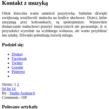
Kontakt z muzyką
Obok łóżeczka warto umieścić pozytywkę. Subtelne dźwięki
zwiększają wrażliwość malucha na bodźce słuchowe. Dzieci, które
zasypiają przy kołysankach, są spokojniejsze. Wprawdzie
dostarczanie maluchowi przeżyć muzycznych nie gwarantuje, iż w
przyszłości wyrośnie na wybitnego wirtuoza, ale warto przybliżać
mu sztukę. Dźwięki pobudzają rozwój mózgu.
Podziel się:
Drukuj
Facebook
Twitter
Google
Pinterest
Strony:
1
2
04 lip 14
By :
Studio Aranżacji
Comments :
Off
Polecane artykuły