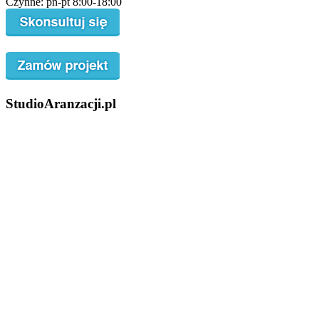
Czynne: pn-pt 8:00-18:00
StudioAranzacji.pl