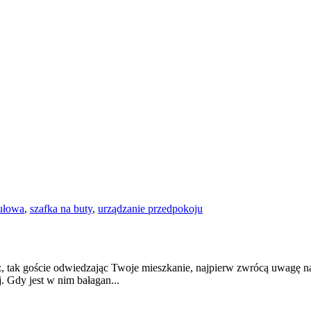
ułowa
,
szafka na buty
,
urządzanie przedpokoju
z, tak goście odwiedzając Twoje mieszkanie, najpierw zwrócą uwagę 
. Gdy jest w nim bałagan...