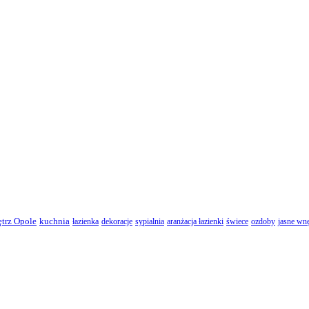
ętrz Opole
kuchnia
łazienka
dekoracje
sypialnia
aranżacja łazienki
świece
ozdoby
jasne wnę