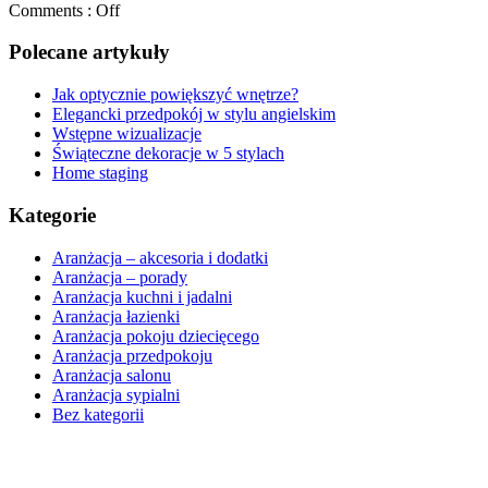
Comments :
Off
Polecane artykuły
Jak optycznie powiększyć wnętrze?
Elegancki przedpokój w stylu angielskim
Wstępne wizualizacje
Świąteczne dekoracje w 5 stylach
Home staging
Kategorie
Aranżacja – akcesoria i dodatki
Aranżacja – porady
Aranżacja kuchni i jadalni
Aranżacja łazienki
Aranżacja pokoju dziecięcego
Aranżacja przedpokoju
Aranżacja salonu
Aranżacja sypialni
Bez kategorii