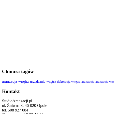
Chmura tagów
aranżacja wnętrz
urządzanie wnętrz
dekoracja wnętrz
aranżacja
aranżacja wn
Kontakt
StudioAranzacji.pl
ul. Żniwna 3, 46-020 Opole
tel. 508 927 084