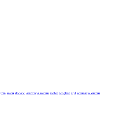
trza
salon
dodatki
aranżacja salonu
meble
wnętrze
styl
aranżacja kuchni