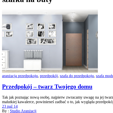
aranżacja przedpokoju
,
przedpokój
,
szafa do przedpokoju
,
szafa mod
Przedpokój – twarz Twojego domu
Tak jak poznając nową osobę, najpierw zwracamy uwagę na jej twar
malutkiej kawalerce, powinieneś zadbać o to, jak wygląda przedpokój
23 paź 14
By :
Studio Aranżacji