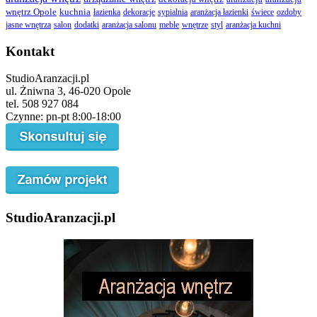
wnętrz Opole
kuchnia
łazienka
dekoracje
sypialnia
aranżacja łazienki
świece
ozdoby
jasne wnętrza
salon
dodatki
aranżacja salonu
meble
wnętrze
styl
aranżacja kuchni
Kontakt
StudioAranzacji.pl
ul. Żniwna 3, 46-020 Opole
tel. 508 927 084
Czynne: pn-pt 8:00-18:00
StudioAranzacji.pl