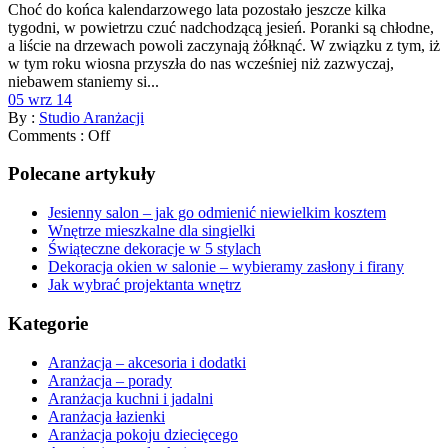
Choć do końca kalendarzowego lata pozostało jeszcze kilka
tygodni, w powietrzu czuć nadchodzącą jesień. Poranki są chłodne,
a liście na drzewach powoli zaczynają żółknąć. W związku z tym, iż
w tym roku wiosna przyszła do nas wcześniej niż zazwyczaj,
niebawem staniemy si...
05 wrz 14
By :
Studio Aranżacji
Comments :
Off
Polecane artykuły
Jesienny salon – jak go odmienić niewielkim kosztem
Wnętrze mieszkalne dla singielki
Świąteczne dekoracje w 5 stylach
Dekoracja okien w salonie – wybieramy zasłony i firany
Jak wybrać projektanta wnętrz
Kategorie
Aranżacja – akcesoria i dodatki
Aranżacja – porady
Aranżacja kuchni i jadalni
Aranżacja łazienki
Aranżacja pokoju dziecięcego