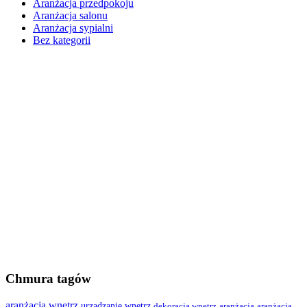
Aranżacja przedpokoju
Aranżacja salonu
Aranżacja sypialni
Bez kategorii
Chmura tagów
aranżacja wnętrz
urządzanie wnętrz
dekoracja wnętrz
aranżacja
aranżacja