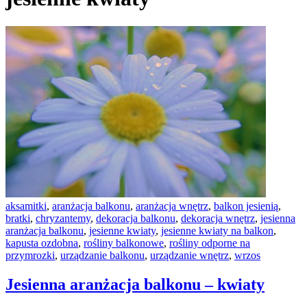
aksamitki
,
aranżacja balkonu
,
aranżacja wnętrz
,
balkon jesienią
,
bratki
,
chryzantemy
,
dekoracja balkonu
,
dekoracja wnętrz
,
jesienna
aranżacja balkonu
,
jesienne kwiaty
,
jesienne kwiaty na balkon
,
kapusta ozdobna
,
rośliny balkonowe
,
rośliny odporne na
przymrozki
,
urządzanie balkonu
,
urządzanie wnętrz
,
wrzos
Jesienna aranżacja balkonu – kwiaty