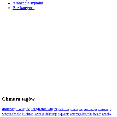
Aranżacja sypialni
Bez kategorii
Chmura tagów
aranżacja wnętrz
urządzanie wnętrz
dekoracja wnętrz
aranżacja
aranżacja
wnętrz Opole
kuchnia
łazienka
dekoracje
sypialnia
aranżacja łazienki
świece
ozdoby