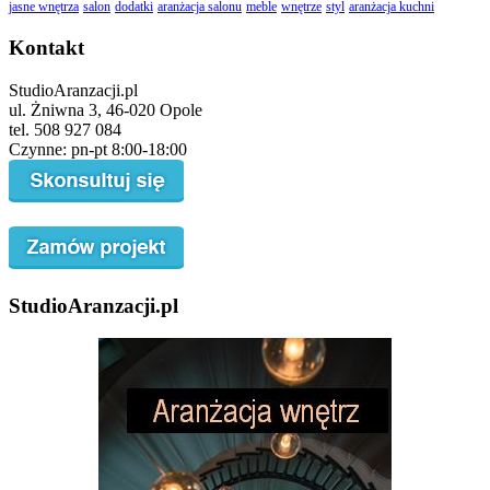
jasne wnętrza
salon
dodatki
aranżacja salonu
meble
wnętrze
styl
aranżacja kuchni
Kontakt
StudioAranzacji.pl
ul. Żniwna 3, 46-020 Opole
tel. 508 927 084
Czynne: pn-pt 8:00-18:00
StudioAranzacji.pl