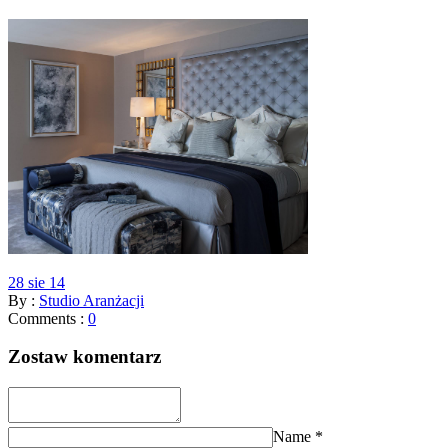
28 sie 14
By :
Studio Aranżacji
Comments :
0
Zostaw komentarz
Name
*