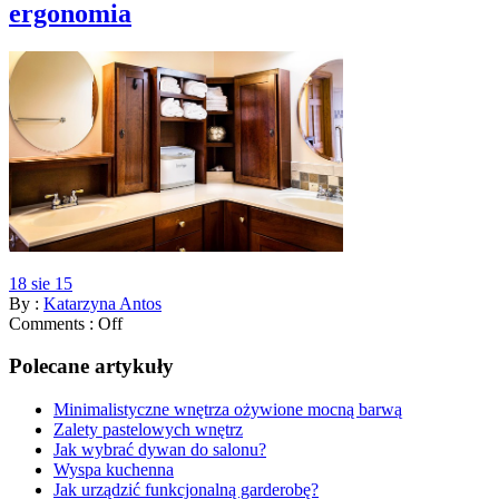
ergonomia
18 sie 15
By :
Katarzyna Antos
Comments :
Off
Polecane artykuły
Minimalistyczne wnętrza ożywione mocną barwą
Zalety pastelowych wnętrz
Jak wybrać dywan do salonu?
Wyspa kuchenna
Jak urządzić funkcjonalną garderobę?