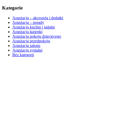
Kategorie
Aranżacja – akcesoria i dodatki
Aranżacja – porady
Aranżacja kuchni i jadalni
Aranżacja łazienki
Aranżacja pokoju dziecięcego
Aranżacja przedpokoju
Aranżacja salonu
Aranżacja sypialni
Bez kategorii