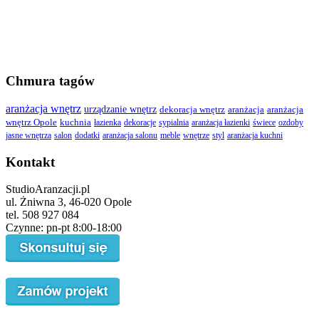
Chmura tagów
aranżacja wnętrz
urządzanie wnętrz
dekoracja wnętrz
aranżacja
aranżacja
wnętrz Opole
kuchnia
łazienka
dekoracje
sypialnia
aranżacja łazienki
świece
ozdoby
jasne wnętrza
salon
dodatki
aranżacja salonu
meble
wnętrze
styl
aranżacja kuchni
Kontakt
StudioAranzacji.pl
ul. Żniwna 3, 46-020 Opole
tel. 508 927 084
Czynne: pn-pt 8:00-18:00