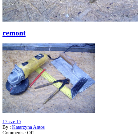
remont
17 cze 15
By :
Katarzyna Antos
Comments :
Off