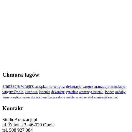
Chmura tagów
aranżacja wnętrz
urządzanie wnętrz
dekoracja wnętrz
aranżacja
aranżacja
wnętrz Opole
kuchnia
łazienka
dekoracje
sypialnia
aranżacja łazienki
świece
ozdoby
jasne wnętrza
salon
dodatki
aranżacja salonu
meble
wnętrze
styl
aranżacja kuchni
Kontakt
StudioAranzacji.pl
ul. Żniwna 3, 46-020 Opole
tel. 508 927 084