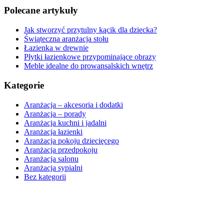
Polecane artykuły
Jak stworzyć przytulny kącik dla dziecka?
Świąteczna aranżacja stołu
Łazienka w drewnie
Płytki łazienkowe przypominające obrazy
Meble idealne do prowansalskich wnętrz
Kategorie
Aranżacja – akcesoria i dodatki
Aranżacja – porady
Aranżacja kuchni i jadalni
Aranżacja łazienki
Aranżacja pokoju dziecięcego
Aranżacja przedpokoju
Aranżacja salonu
Aranżacja sypialni
Bez kategorii