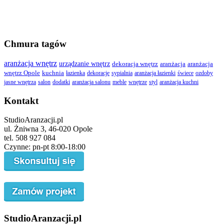
Chmura tagów
aranżacja wnętrz
urządzanie wnętrz
dekoracja wnętrz
aranżacja
aranżacja
wnętrz Opole
kuchnia
łazienka
dekoracje
sypialnia
aranżacja łazienki
świece
ozdoby
jasne wnętrza
salon
dodatki
aranżacja salonu
meble
wnętrze
styl
aranżacja kuchni
Kontakt
StudioAranzacji.pl
ul. Żniwna 3, 46-020 Opole
tel. 508 927 084
Czynne: pn-pt 8:00-18:00
StudioAranzacji.pl