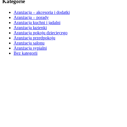
Kategorie
Aranżacja – akcesoria i dodatki
Aranżacja – porady
Aranżacja kuchni i jadalni
Aranżacja łazienki
Aranżacja pokoju dziecięcego
Aranżacja przedpokoju
Aranżacja salonu
Aranżacja sypialni
Bez kategorii