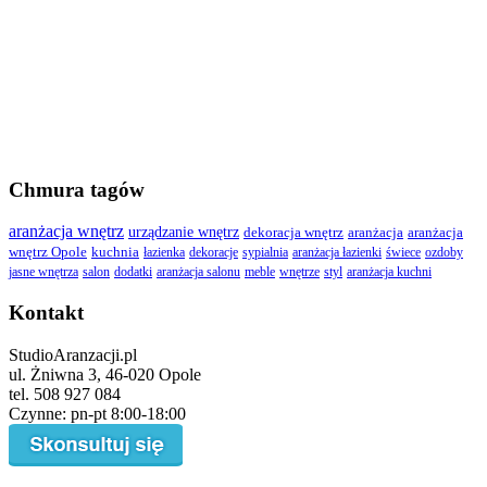
Chmura tagów
aranżacja wnętrz
urządzanie wnętrz
dekoracja wnętrz
aranżacja
aranżacja
wnętrz Opole
kuchnia
łazienka
dekoracje
sypialnia
aranżacja łazienki
świece
ozdoby
jasne wnętrza
salon
dodatki
aranżacja salonu
meble
wnętrze
styl
aranżacja kuchni
Kontakt
StudioAranzacji.pl
ul. Żniwna 3, 46-020 Opole
tel. 508 927 084
Czynne: pn-pt 8:00-18:00