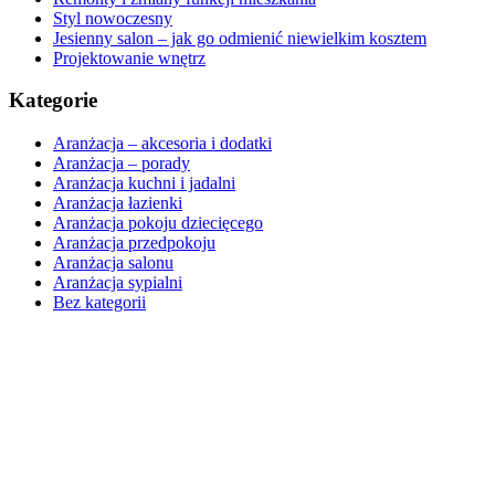
Styl nowoczesny
Jesienny salon – jak go odmienić niewielkim kosztem
Projektowanie wnętrz
Kategorie
Aranżacja – akcesoria i dodatki
Aranżacja – porady
Aranżacja kuchni i jadalni
Aranżacja łazienki
Aranżacja pokoju dziecięcego
Aranżacja przedpokoju
Aranżacja salonu
Aranżacja sypialni
Bez kategorii