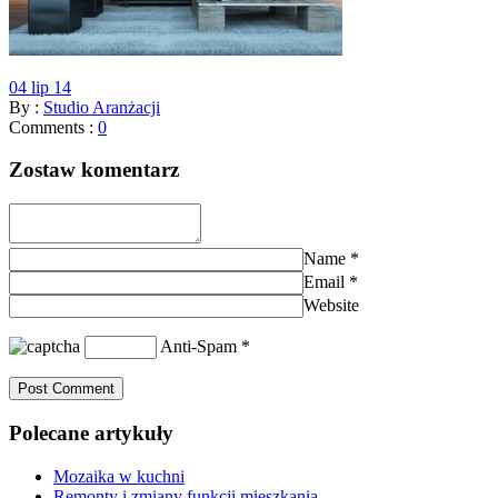
04 lip 14
By :
Studio Aranżacji
Comments :
0
Zostaw komentarz
Name
*
Email
*
Website
Anti-Spam
*
Polecane artykuły
Mozaika w kuchni
Remonty i zmiany funkcji mieszkania