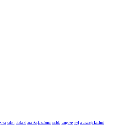
trza
salon
dodatki
aranżacja salonu
meble
wnętrze
styl
aranżacja kuchni