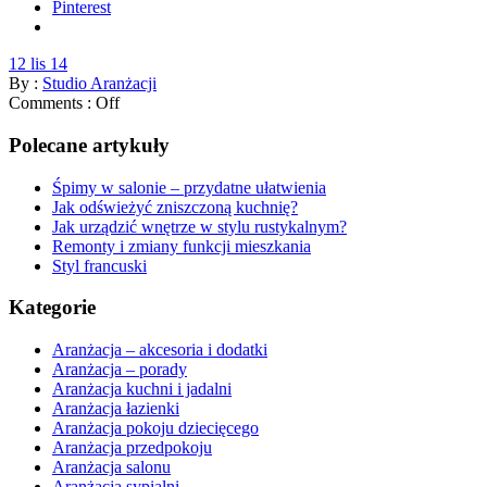
Pinterest
12 lis 14
By :
Studio Aranżacji
Comments :
Off
Polecane artykuły
Śpimy w salonie – przydatne ułatwienia
Jak odświeżyć zniszczoną kuchnię?
Jak urządzić wnętrze w stylu rustykalnym?
Remonty i zmiany funkcji mieszkania
Styl francuski
Kategorie
Aranżacja – akcesoria i dodatki
Aranżacja – porady
Aranżacja kuchni i jadalni
Aranżacja łazienki
Aranżacja pokoju dziecięcego
Aranżacja przedpokoju
Aranżacja salonu
Aranżacja sypialni