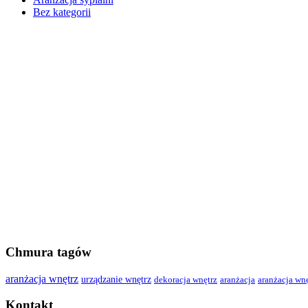
Bez kategorii
Chmura tagów
aranżacja wnętrz
urządzanie wnętrz
dekoracja wnętrz
aranżacja
aranżacja wn
Kontakt