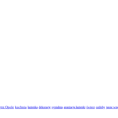
ętrz Opole
kuchnia
łazienka
dekoracje
sypialnia
aranżacja łazienki
świece
ozdoby
jasne wnę