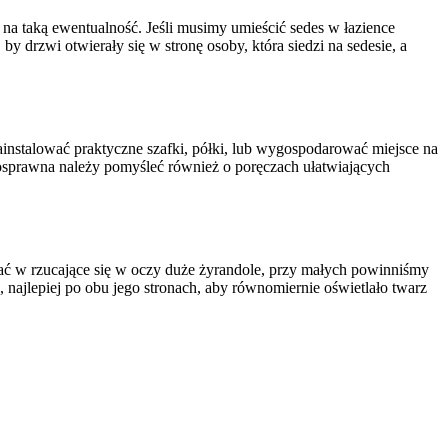
 na taką ewentualność. Jeśli musimy umieścić sedes w łazience
y drzwi otwierały się w stronę osoby, która siedzi na sedesie, a
ainstalować praktyczne szafki, półki, lub wygospodarować miejsce na
osprawna należy pomyśleć również o poręczach ułatwiających
ać w rzucające się w oczy duże żyrandole, przy małych powinniśmy
 najlepiej po obu jego stronach, aby równomiernie oświetlało twarz