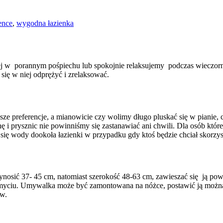
ence
,
wygodna łazienka
iej w porannym pośpiechu lub spokojnie relaksujemy podczas wieczorn
się w niej odprężyć i zrelaksować.
asze preferencje, a mianowicie czy wolimy długo pluskać się w pianie, cz
 i prysznic nie powinniśmy się zastanawiać ani chwili. Dla osób któr
ię wody dookoła łazienki w przypadku gdy ktoś będzie chciał skorzys
a wynosić 37- 45 cm, natomiast szerokość 48-63 cm, zawieszać się ją
 myciu. Umywalka może być zamontowana na nóżce, postawić ją można na
ów.