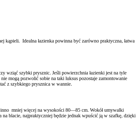
ej kąpieli. Idealna łazienka powinna być zarówno praktyczna, łatwa
y wziąć szybki prysznic. Jeśli powierzchnia łazienki jest na tyle
e nie mogą pozwolić sobie na taki luksus pozostaje zamontowanie
tać z szybkiego prysznica w wannie.
 powinno mniej więcej na wysokości 80—85 cm. Wokół umywalki
 blacie, najpraktyczniej będzie jednak wpuścić ją w szafkę, dzięki