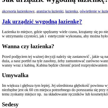
akcesoria łazienkowe
,
aranżacja łazienki
,
łazienka
,
oświetlenie w łazi
Jak urządzić wygodną łazienkę?
Łazienka to miejsce, gdzie spędzamy wiele czasu, krzątamy się po n
w utrzymaniu czystości, jak i estetycznie wykonana, aby można było 
Wanna czy łazienka?
Przed podjęciem tej ważnej decyzji należy się zastanowić , jakie są n
duża, a nasz portfel na tyle zasobny, żeby zamontować zarówno wannę
wanny wraz z kabiną. Kabina będzie chronić przed rozpryskiwaniem s
Umywalka
Im większa i głębsza tym lepiej. Jej uśredniona głębokość powinn
niezbędne jest ok 60 cm miejsca potrzebnego do poruszania się przy
temu zyskamy miejsce np. na składowanie ręczników lub kosmetyk
Sedesy