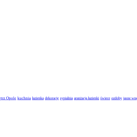
ętrz Opole
kuchnia
łazienka
dekoracje
sypialnia
aranżacja łazienki
świece
ozdoby
jasne wnę