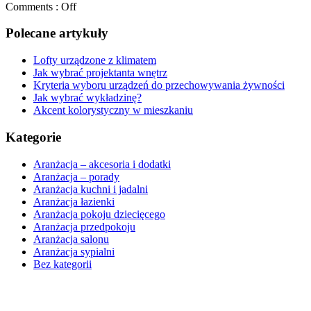
Comments :
Off
Polecane artykuły
Lofty urządzone z klimatem
Jak wybrać projektanta wnętrz
Kryteria wyboru urządzeń do przechowywania żywności
Jak wybrać wykładzinę?
Akcent kolorystyczny w mieszkaniu
Kategorie
Aranżacja – akcesoria i dodatki
Aranżacja – porady
Aranżacja kuchni i jadalni
Aranżacja łazienki
Aranżacja pokoju dziecięcego
Aranżacja przedpokoju
Aranżacja salonu
Aranżacja sypialni
Bez kategorii