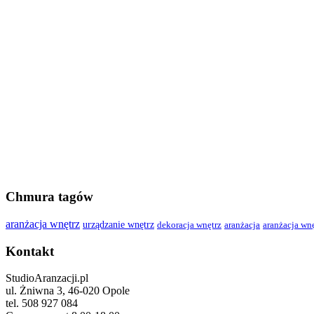
Chmura tagów
aranżacja wnętrz
urządzanie wnętrz
dekoracja wnętrz
aranżacja
aranżacja wn
Kontakt
StudioAranzacji.pl
ul. Żniwna 3, 46-020 Opole
tel. 508 927 084