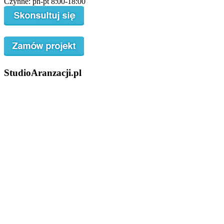
Czynne: pn-pt 8:00-18:00
StudioAranzacji.pl