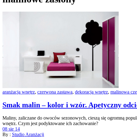
aranżacja wnętrz
,
czerwona zastawa
,
dekoracja wnętrz
,
malinowa cze
Smak malin – kolor i wzór. Apetyczny odci
Maliny, zaliczane do owoców sezonowych, cieszą się ogromną popula
wnętrz. Czym jest podyktowane ich zachowanie?
08 sie 14
By :
Studio Aranżacji