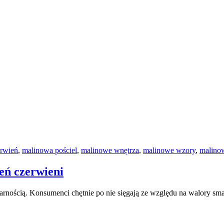
rwień
,
malinowa pościel
,
malinowe wnętrza
,
malinowe wzory
,
malino
eń czerwieni
rnością. Konsumenci chętnie po nie sięgają ze względu na walory sma