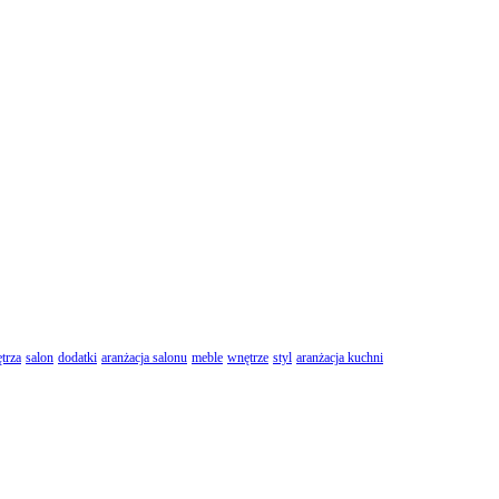
trza
salon
dodatki
aranżacja salonu
meble
wnętrze
styl
aranżacja kuchni