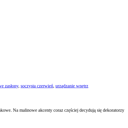
we zasłony
,
soczysta czerwień
,
urządzanie wnętrz
kowe. Na malinowe akcenty coraz częściej decydują się dekoratorzy