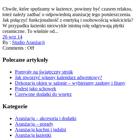
Chwile, które spędzamy w łazience, powinny być czasem relaksu,
toteż należy zadbać o odpowiednią aranżację tego pomieszczenia.
Jak połączyć funkcjonalność z estetyką i osobowością właściciela?
W przypadku łazienki niezwykle istotną rolę odgrywają płytki
ceramiczne. To właśnie od...
26 wrz 14
By :
Studio Aranżacji
Comments :
Off
Polecane artykuły
Pomysły na świąteczny stroik
Jak stworzyć własny kalendarz adwentowy?
Dekoracja okien w salonie – wybieramy zasłony i firany
Podest jako schowek
Czerwone dodatki do wnętrz
Kategorie
Aranżacja – akcesoria i dodatki
Aranżacja – porady
Aranżacja kuchni i jadalni
Aranżacja łazienki