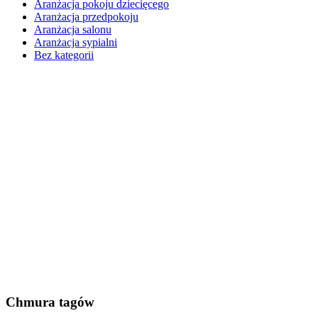
Aranżacja pokoju dziecięcego
Aranżacja przedpokoju
Aranżacja salonu
Aranżacja sypialni
Bez kategorii
Chmura tagów