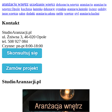
aranżacja wnętrz
urządzanie wnętrz
dekoracja wnętrz
aranżacja
aranżacja
wnętrz Opole
kuchnia
łazienka
dekoracje
sypialnia
aranżacja łazienki
świece
ozdoby
jasne wnętrza
salon
dodatki
aranżacja salonu
meble
wnętrze
styl
aranżacja kuchni
Kontakt
StudioAranzacji.pl
ul. Żniwna 3, 46-020 Opole
tel. 508 927 084
Czynne: pn-pt 8:00-18:00
StudioAranzacji.pl