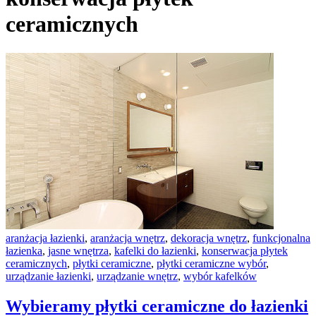
ceramicznych
aranżacja łazienki
,
aranżacja wnętrz
,
dekoracja wnętrz
,
funkcjonalna
łazienka
,
jasne wnętrza
,
kafelki do łazienki
,
konserwacja płytek
ceramicznych
,
płytki ceramiczne
,
płytki ceramiczne wybór
,
urządzanie łazienki
,
urządzanie wnętrz
,
wybór kafelków
Wybieramy płytki ceramiczne do łazienki