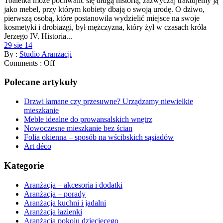
Toaletka może pochwalić się długą historią, zazwyczaj traktujemy ją
jako mebel, przy którym kobiety dbają o swoją urodę. O dziwo,
pierwszą osobą, które postanowiła wydzielić miejsce na swoje
kosmetyki i drobiazgi, był mężczyzna, który żył w czasach króla
Jerzego IV. Historia...
29 sie 14
By :
Studio Aranżacji
Comments :
Off
Polecane artykuły
Drzwi łamane czy przesuwne? Urządzamy niewielkie
mieszkanie
Meble idealne do prowansalskich wnętrz
Nowoczesne mieszkanie bez ścian
Folia okienna – sposób na wścibskich sąsiadów
Art déco
Kategorie
Aranżacja – akcesoria i dodatki
Aranżacja – porady
Aranżacja kuchni i jadalni
Aranżacja łazienki
Aranżacja pokoju dziecięcego