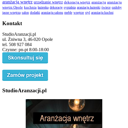
aranżacja wnętrz
urządzanie wnętrz
dekoracja wnętrz
aranżacja
aranżacja
wnętrz Opole
kuchnia
łazienka
dekoracje
sypialnia
aranżacja łazienki
świece
ozdoby
jasne wnętrza
salon
dodatki
aranżacja salonu
meble
wnętrze
styl
aranżacja kuchni
Kontakt
StudioAranzacji.pl
ul. Żniwna 3, 46-020 Opole
tel. 508 927 084
Czynne: pn-pt 8:00-18:00
StudioAranzacji.pl