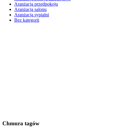
Aranżacja przedpokoju
Aranżacja salonu
Aranżacja sypialni
Bez kategorii
Chmura tagów