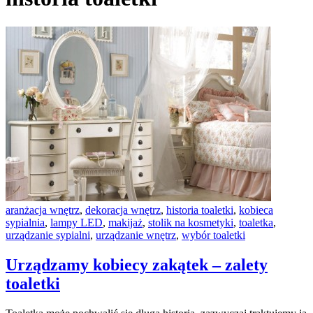
aranżacja wnętrz
,
dekoracja wnętrz
,
historia toaletki
,
kobieca
sypialnia
,
lampy LED
,
makijaż
,
stolik na kosmetyki
,
toaletka
,
urządzanie sypialni
,
urządzanie wnętrz
,
wybór toaletki
Urządzamy kobiecy zakątek – zalety
toaletki