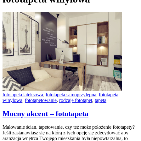
fototapeta lateksowa
,
fototapeta samoprzylepna
,
fototapeta
winylowa
,
fototapetowanie
,
rodzaje fototapet
,
tapeta
Mocny akcent – fototapeta
Malowanie ścian. tapetowanie, czy też może położenie fototapety?
Jeśli zastanawiasz się na którą z tych opcję się zdecydować aby
aranżacja wnętrza Twojego mieszkania była niepowtarzalna, to