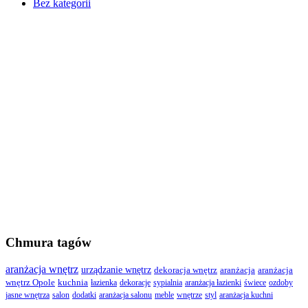
Bez kategorii
Chmura tagów
aranżacja wnętrz
urządzanie wnętrz
dekoracja wnętrz
aranżacja
aranżacja
wnętrz Opole
kuchnia
łazienka
dekoracje
sypialnia
aranżacja łazienki
świece
ozdoby
jasne wnętrza
salon
dodatki
aranżacja salonu
meble
wnętrze
styl
aranżacja kuchni