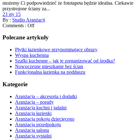
możemy Ci podpowiedzieć że fototapeta będzie idealna. Ciekawie
przystrojone ściany za...
23 sty 15
By :
Studio Aranżacji
Comments :
Off
Polecane artykuły
Płytki łazienkowe przypominające obrazy
Wyspa kuchenna
Szafki kuchenne – jak je zorganizować od środka?
Nowoczesne mieszkanie bez ścian
Funkcjonalna łazienka na poddaszu
Kategorie
Aranżacja – akcesoria i dodatki
Aranżacja – porady
Aranżacja kuchni i jadalni
Aranżacja łazienki
Aranżacja pokoju dziecięcego
Aranżacja przedpokoju
Aranżacja salonu
Aranżacja sypialni