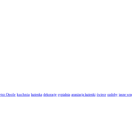
ętrz Opole
kuchnia
łazienka
dekoracje
sypialnia
aranżacja łazienki
świece
ozdoby
jasne wnę