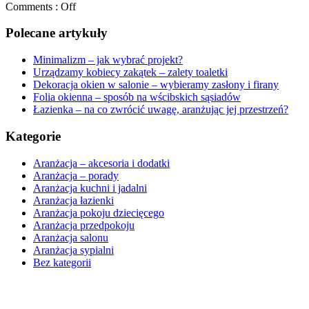
Comments :
Off
Polecane artykuły
Minimalizm – jak wybrać projekt?
Urządzamy kobiecy zakątek – zalety toaletki
Dekoracja okien w salonie – wybieramy zasłony i firany
Folia okienna – sposób na wścibskich sąsiadów
Łazienka – na co zwrócić uwagę, aranżując jej przestrzeń?
Kategorie
Aranżacja – akcesoria i dodatki
Aranżacja – porady
Aranżacja kuchni i jadalni
Aranżacja łazienki
Aranżacja pokoju dziecięcego
Aranżacja przedpokoju
Aranżacja salonu
Aranżacja sypialni
Bez kategorii