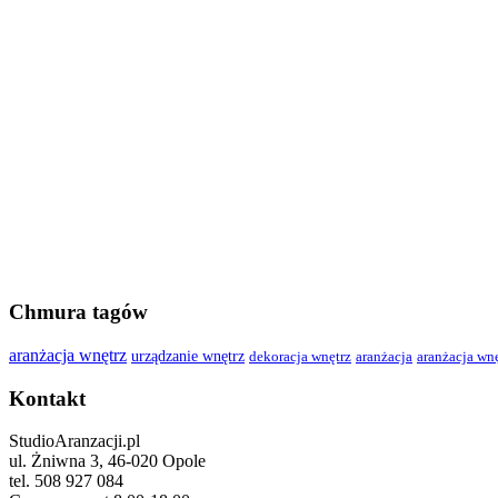
Chmura tagów
aranżacja wnętrz
urządzanie wnętrz
dekoracja wnętrz
aranżacja
aranżacja wn
Kontakt
StudioAranzacji.pl
ul. Żniwna 3, 46-020 Opole
tel. 508 927 084