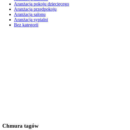
Aranżacja pokoju dziecięcego
Aranżacja przedpokoju
Aranżacja salonu
Aranżacja sypialni
Bez kategorii
Chmura tagów