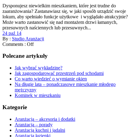
Dysponujesz niewielkim mieszkaniem, które jest trudne do
zaaranżowania? Zastanawiasz się, w jaki sposób urządzić swoje
lokum, aby spełniało funkcje użytkowe i wyglądało atrakcyjnie?
Może warto zastanowić się nad montażem drzwi łamanych,
przesuwnych naściennych lub przesuwnych...
24 paź 14
By :
Studio Aranżacji
Comments :
Off
Polecane artykuły
Jak wybrać wykładzinę?
Jak zagospodarować przestrzeń pod schodami
Co warto wiedzieć o wymianie okien
Na długie lata – ponadczasowe mieszkanie młodego
mężczyzny
Kominek w mieszkaniu
Kategorie
Aranżacja – akcesoria i dodatki
Aranżacja – porady
Aranżacja kuchni i jadalni
Aranżacja łazienki