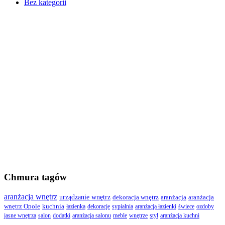
Bez kategorii
Chmura tagów
aranżacja wnętrz
urządzanie wnętrz
dekoracja wnętrz
aranżacja
aranżacja
wnętrz Opole
kuchnia
łazienka
dekoracje
sypialnia
aranżacja łazienki
świece
ozdoby
jasne wnętrza
salon
dodatki
aranżacja salonu
meble
wnętrze
styl
aranżacja kuchni