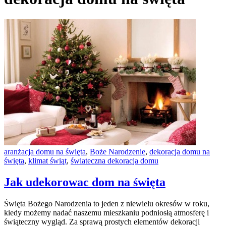
aranżacja domu na święta
,
Boże Narodzenie
,
dekoracja domu na
święta
,
klimat świąt
,
świateczna dekoracja domu
Jak udekorowac dom na święta
Święta Bożego Narodzenia to jeden z niewielu okresów w roku,
kiedy możemy nadać naszemu mieszkaniu podniosłą atmosferę i
świąteczny wygląd. Za sprawą prostych elementów dekoracji