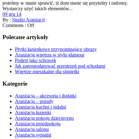
jesteśmy w stanie sprawić, iż dom stanie się przytulny i radosny.
Wystarczy użyć takich elementów...
09 gru 14
By :
Studio Aranżacji
Comments :
Off
Polecane artykuły
Płytki łazienkowe przypominające obrazy
Aranżacja wnętrza w stylu glamour
Podest jako schowek
Jak zagospodarować przestrzeń pod schodami
Wnętrze mieszkalne dla singielki
Kategorie
Aranżacja – akcesoria i dodatki
Aranżacja – porady
Aranżacja kuchni i jadalni
Aranżacja łazienki
Aranżacja pokoju dziecięcego
Aranżacja przedpokoju
Aranżacja salonu
Aranżacja sypialni