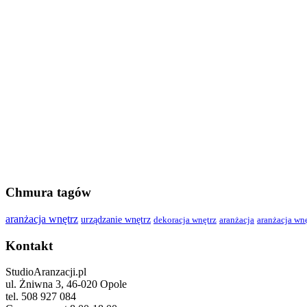
Chmura tagów
aranżacja wnętrz
urządzanie wnętrz
dekoracja wnętrz
aranżacja
aranżacja wn
Kontakt
StudioAranzacji.pl
ul. Żniwna 3, 46-020 Opole
tel. 508 927 084