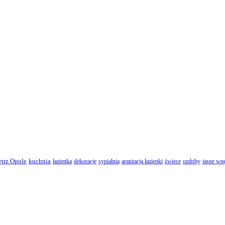
ętrz Opole
kuchnia
łazienka
dekoracje
sypialnia
aranżacja łazienki
świece
ozdoby
jasne wnę