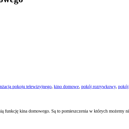
nżacja pokoju telewizyjnego
,
kino domowe
,
pokój rozrywkowy
,
pokój
ią funkcję kina domowego. Są to pomieszczenia w których możemy nie 