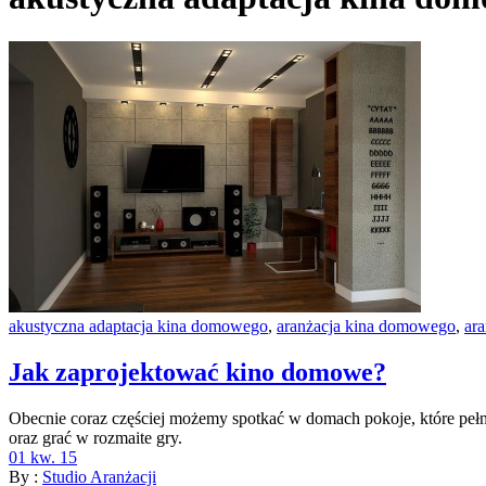
akustyczna adaptacja kina domowego
,
aranżacja kina domowego
,
ara
Jak zaprojektować kino domowe?
Obecnie coraz częściej możemy spotkać w domach pokoje, które pełn
oraz grać w rozmaite gry.
01 kw. 15
By :
Studio Aranżacji