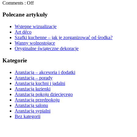
Comments :
Off
Polecane artykuły
Wstępne wizualizacje
Art déco
Szafki kuchenne – jak je zorganizować od środka?
Wanny wolnostojące
Oryginalne świąteczne dekoracje
Kategorie
Aranżacja – akcesoria i dodatki
Aranżacja – porady
Aranżacja kuchni i jadalni
Aranżacja łazienki
Aranżacja pokoju dziecięcego
Aranżacja przedpokoju
Aranżacja salonu
Aranżacja sypialni
Bez kategorii