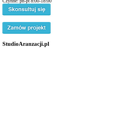
Czynne: pn-pt 8:00-18:00
StudioAranzacji.pl