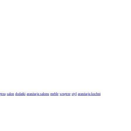
trza
salon
dodatki
aranżacja salonu
meble
wnętrze
styl
aranżacja kuchni