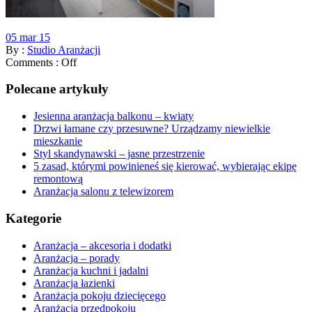
05 mar 15
By :
Studio Aranżacji
Comments :
Off
Polecane artykuły
Jesienna aranżacja balkonu – kwiaty
Drzwi łamane czy przesuwne? Urządzamy niewielkie
mieszkanie
Styl skandynawski – jasne przestrzenie
5 zasad, którymi powinieneś się kierować, wybierając ekipę
remontową
Aranżacja salonu z telewizorem
Kategorie
Aranżacja – akcesoria i dodatki
Aranżacja – porady
Aranżacja kuchni i jadalni
Aranżacja łazienki
Aranżacja pokoju dziecięcego
Aranżacja przedpokoju