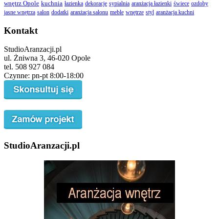
wnętrz Opole
kuchnia
łazienka
dekoracje
sypialnia
aranżacja łazienki
świece
ozdoby
jasne wnętrza
salon
dodatki
aranżacja salonu
meble
wnętrze
styl
aranżacja kuchni
Kontakt
StudioAranzacji.pl
ul. Żniwna 3, 46-020 Opole
tel. 508 927 084
Czynne: pn-pt 8:00-18:00
StudioAranzacji.pl