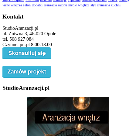
jasne wnętrza
salon
dodatki
aranżacja salonu
meble
wnętrze
styl
aranżacja kuchni
Kontakt
StudioAranzacji.pl
ul. Żniwna 3, 46-020 Opole
tel. 508 927 084
Czynne: pn-pt 8:00-18:00
StudioAranzacji.pl