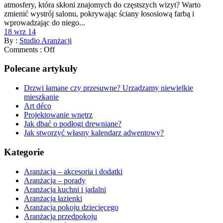
atmosfery, która skłoni znajomych do częstszych wizyt? Warto
zmienić wystrój salonu, pokrywając ściany łososiową farbą i
wprowadzając do niego...
18 wrz 14
By :
Studio Aranżacji
Comments :
Off
Polecane artykuły
Drzwi łamane czy przesuwne? Urządzamy niewielkie
mieszkanie
Art déco
Projektowanie wnętrz
Jak dbać o podłogi drewniane?
Jak stworzyć własny kalendarz adwentowy?
Kategorie
Aranżacja – akcesoria i dodatki
Aranżacja – porady
Aranżacja kuchni i jadalni
Aranżacja łazienki
Aranżacja pokoju dziecięcego
Aranżacja przedpokoju