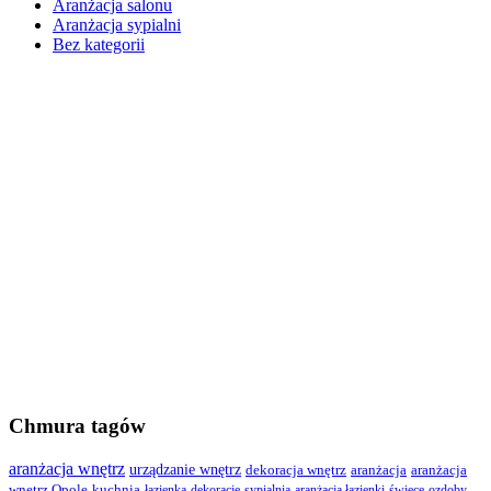
Aranżacja salonu
Aranżacja sypialni
Bez kategorii
Chmura tagów
aranżacja wnętrz
urządzanie wnętrz
dekoracja wnętrz
aranżacja
aranżacja
wnętrz Opole
kuchnia
łazienka
dekoracje
sypialnia
aranżacja łazienki
świece
ozdoby