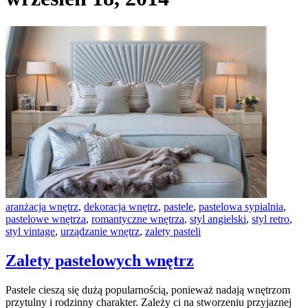
aranżacja wnętrz
,
dekoracja wnętrz
,
pastele
,
pastelowa sypialnia
,
pastelowe wnętrza
,
romantyczne wnętrza
,
styl angielski
,
styl retro
,
styl vintage
,
urządzanie wnętrz
,
zalety pasteli
Zalety pastelowych wnętrz
Pastele cieszą się dużą popularnością, ponieważ nadają wnętrzom
przytulny i rodzinny charakter. Zależy ci na stworzeniu przyjaznej